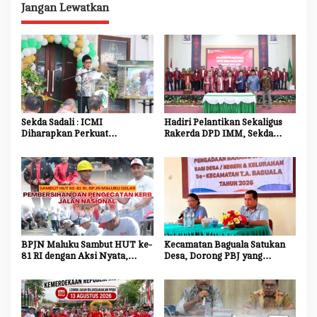
i
Jangan Lewatkan
g
a
s
i
p
o
Sekda Sadali : ICMI
Hadiri Pelantikan Sekaligus
Diharapkan Perkuat
Rakerda DPD IMM, Sekda
s
Ekosistem Riset dan Inovasi
Maluku Dorong Mahasiswa
untuk Kemajuan Daerah
Jadi Agen Perubahan dan
Mitra Strategis Pemerintah
BPJN Maluku Sambut HUT ke-
Kecamatan Baguala Satukan
81 RI dengan Aksi Nyata,
Desa, Dorong PBJ yang
Bersihkan dan Cat Ulang Kerb
Transparan dan Akuntabel
Jalan Nasional