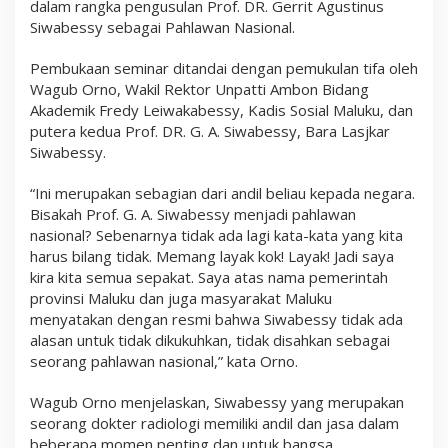
dalam rangka pengusulan Prof. DR. Gerrit Agustinus
s
Siwabessy sebagai Pahlawan Nasional.
i
o
n
Pembukaan seminar ditandai dengan pemukulan tifa oleh
a
Wagub Orno, Wakil Rektor Unpatti Ambon Bidang
l
Akademik Fredy Leiwakabessy, Kadis Sosial Maluku, dan
putera kedua Prof. DR. G. A. Siwabessy, Bara Lasjkar
Siwabessy.
“Ini merupakan sebagian dari andil beliau kepada negara.
Bisakah Prof. G. A. Siwabessy menjadi pahlawan
nasional? Sebenarnya tidak ada lagi kata-kata yang kita
harus bilang tidak. Memang layak kok! Layak! Jadi saya
kira kita semua sepakat. Saya atas nama pemerintah
provinsi Maluku dan juga masyarakat Maluku
menyatakan dengan resmi bahwa Siwabessy tidak ada
alasan untuk tidak dikukuhkan, tidak disahkan sebagai
seorang pahlawan nasional,” kata Orno.
Wagub Orno menjelaskan, Siwabessy yang merupakan
seorang dokter radiologi memiliki andil dan jasa dalam
beberapa momen penting dan untuk bangsa.