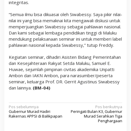
integritas.
“Semua ilmu bisa dikuasai oleh Siwabessy. Saya pikir nilai-
nilai ini yang bisa memaknai kita mengawali diskusi untuk
memperjuangkan Siwabessy sebagai pahlawan nasional.
Dan kami sebagai lembaga pendidikan tinggi di Maluku
mendukung pelaksanaan seminar ini untuk memberi label
pahlawan nasional kepada Siwabessy,” tutup Freddy.
Kegiatan seminar, dihadiri Asisten Bidang Pemerintahan
dan Kesejahteraan Rakyat Setda Maluku, Samuel E.
Huwae, sejumlah pimpinan civitas akademika Unpatti
Ambon dan IAKN Ambon, para narasumber/peserta
seminar, keluarga Prof. DR. Gerrit Agustinus Siwabessy
dan lainnya.
(BM-04)
N
Pos sebelumnya
Pos berikutnya
Gubernur Murad Hadiri
Peringati Bulan K3, Gubernur
a
Rakernas APPSI di Balikpapan
Murad Serahkan Tiga
Penghargaan
v