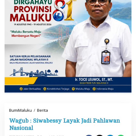
BumiMaluku
/
Berita
W
a
Wagub : Siwabessy Layak Jadi Pahlawan
g
u
Nasional
b
: