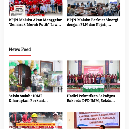
BPJN Maluku Akan Menggelar
BPJN Maluku Perkuat Sinergi
“Semarak Merah Putih” Lewat
dengan PLN dan Kejati,
Beragam Mata Lomba
Percepat Relokasi Tiang
Listrik Demi Kelancaran
Proyek Strategis
News Feed
Sekda Sadali : ICMI
Hadiri Pelantikan Sekaligus
Diharapkan Perkuat
Rakerda DPD IMM, Sekda
Ekosistem Riset dan Inovasi
Maluku Dorong Mahasiswa
untuk Kemajuan Daerah
Jadi Agen Perubahan dan
Mitra Strategis Pemerintah