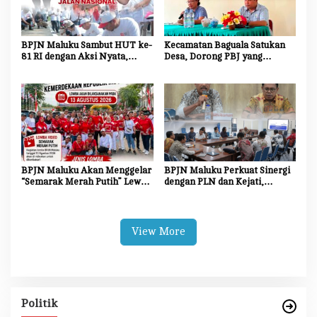
BPJN Maluku Sambut HUT ke-
Kecamatan Baguala Satukan
81 RI dengan Aksi Nyata,
Desa, Dorong PBJ yang
Bersihkan dan Cat Ulang Kerb
Transparan dan Akuntabel
Jalan Nasional
BPJN Maluku Akan Menggelar
BPJN Maluku Perkuat Sinergi
“Semarak Merah Putih” Lewat
dengan PLN dan Kejati,
Beragam Mata Lomba
Percepat Relokasi Tiang
Listrik Demi Kelancaran
Proyek Strategis
View More
Politik