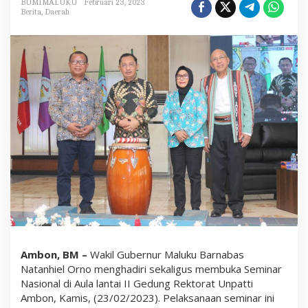
BUMIMALUKU
Februari 23, 2023
S
Berita
,
Daerah
i
w
a
b
e
s
s
y
L
a
y
a
k
J
a
d
i
P
a
h
l
a
Ambon, BM –
Wakil Gubernur Maluku Barnabas
w
Natanhiel Orno menghadiri sekaligus membuka Seminar
a
n
Nasional di Aula lantai II Gedung Rektorat Unpatti
N
Ambon, Kamis, (23/02/2023). Pelaksanaan seminar ini
a