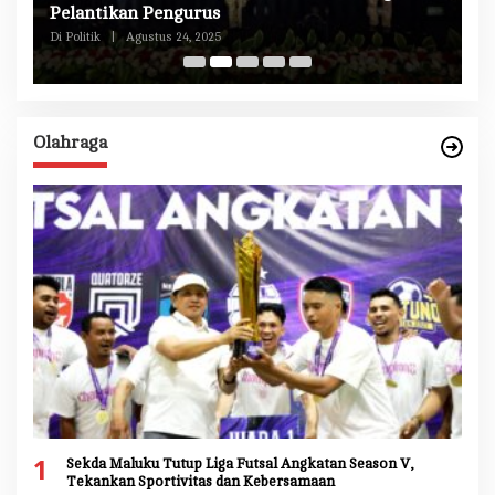
n
Pelantikan Pengurus
M
Di Politik
|
Agustus 24, 2025
Di 
Olahraga
1
Sekda Maluku Tutup Liga Futsal Angkatan Season V,
Tekankan Sportivitas dan Kebersamaan