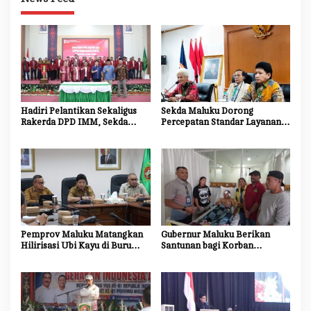
Hadiri Pelantikan Sekaligus
Sekda Maluku Dorong
Rakerda DPD IMM, Sekda
Percepatan Standar Layanan
Maluku Dorong Mahasiswa
Insinyur Kehutanan, Tegaskan
Jadi Agen Perubahan dan
Komitmen Daerah Wujudkan
Mitra Strategis Pemerintah
Profesi Keinsinyuran yang
Berdaya Saing
Pemprov Maluku Matangkan
Gubernur Maluku Berikan
Hilirisasi Ubi Kayu di Buru
Santunan bagi Korban
Selatan, Sekda Tekankan
Bentrok Matraman, Ajak
Kesiapan Lahan dan Dukungan
Masyarakat Jaga Persatuan
Masyarakat
dan Tidak Mudah
Terprovokasi