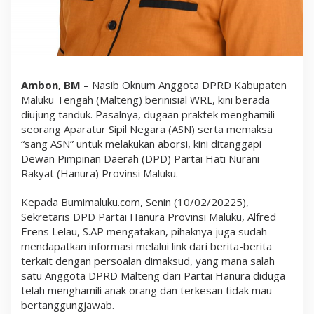
P
R
D
M
a
l
t
Ambon, BM –
Nasib Oknum Anggota DPRD Kabupaten
e
n
Maluku Tengah (Malteng) berinisial WRL, kini berada
g
diujung tanduk. Pasalnya, dugaan praktek menghamili
“
seorang Aparatur Sipil Negara (ASN) serta memaksa
D
i
“sang ASN” untuk melakukan aborsi, kini ditanggapi
u
Dewan Pimpinan Daerah (DPD) Partai Hati Nurani
j
Rakyat (Hanura) Provinsi Maluku.
u
n
g
Kepada Bumimaluku.com, Senin (10/02/20225),
T
Sekretaris DPD Partai Hanura Provinsi Maluku, Alfred
a
Erens Lelau, S.AP mengatakan, pihaknya juga sudah
n
d
mendapatkan informasi melalui link dari berita-berita
u
terkait dengan persoalan dimaksud, yang mana salah
k
satu Anggota DPRD Malteng dari Partai Hanura diduga
”
telah menghamili anak orang dan terkesan tidak mau
bertanggungjawab.