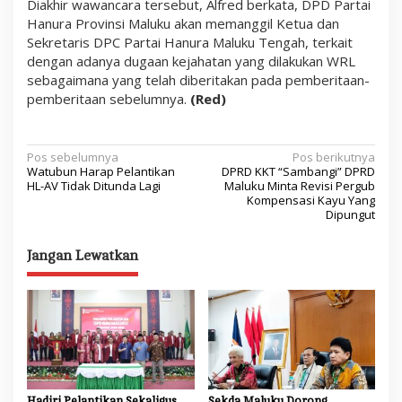
Diakhir wawancara tersebut, Alfred berkata, DPD Partai
Hanura Provinsi Maluku akan memanggil Ketua dan
Sekretaris DPC Partai Hanura Maluku Tengah, terkait
dengan adanya dugaan kejahatan yang dilakukan WRL
sebagaimana yang telah diberitakan pada pemberitaan-
pemberitaan sebelumnya.
(Red)
N
Pos sebelumnya
Pos berikutnya
Watubun Harap Pelantikan
DPRD KKT “Sambangi” DPRD
a
HL-AV Tidak Ditunda Lagi
Maluku Minta Revisi Pergub
Kompensasi Kayu Yang
v
Dipungut
i
Jangan Lewatkan
g
a
s
i
p
o
Hadiri Pelantikan Sekaligus
Sekda Maluku Dorong