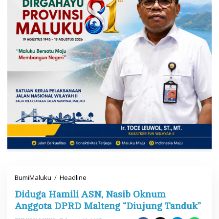
BumiMaluku
/
Headline
D
i
Diduga Hamili ASN, Nasib Oknum
d
u
Anggota DPRD Malteng “Diujung Tanduk”
g
a