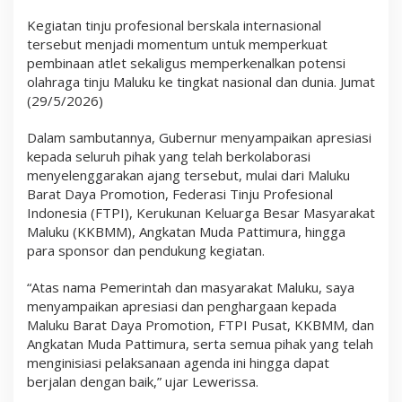
a
t
Kegiatan tinju profesional berskala internasional
t
tersebut menjadi momentum untuk memperkuat
i
pembinaan atlet sekaligus memperkenalkan potensi
m
olahraga tinju Maluku ke tingkat nasional dan dunia. Jumat
u
r
(29/5/2026)
a
I
Dalam sambutannya, Gubernur menyampaikan apresiasi
n
t
kepada seluruh pihak yang telah berkolaborasi
e
menyelenggarakan ajang tersebut, mulai dari Maluku
r
Barat Daya Promotion, Federasi Tinju Profesional
n
a
Indonesia (FTPI), Kerukunan Keluarga Besar Masyarakat
t
Maluku (KKBMM), Angkatan Muda Pattimura, hingga
i
para sponsor dan pendukung kegiatan.
o
n
a
“Atas nama Pemerintah dan masyarakat Maluku, saya
l
menyampaikan apresiasi dan penghargaan kepada
B
Maluku Barat Daya Promotion, FTPI Pusat, KKBMM, dan
i
g
Angkatan Muda Pattimura, serta semua pihak yang telah
F
menginisiasi pelaksanaan agenda ini hingga dapat
i
berjalan dengan baik,” ujar Lewerissa.
g
h