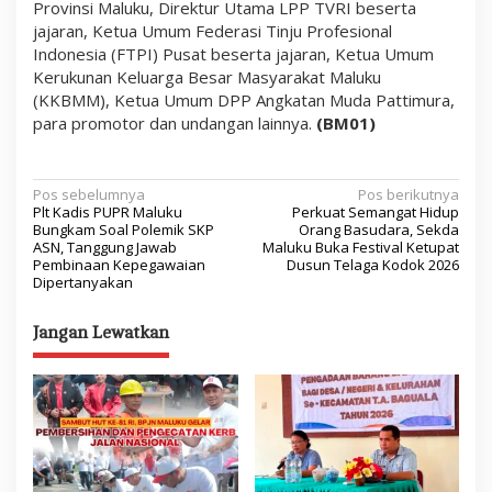
Provinsi Maluku, Direktur Utama LPP TVRI beserta
jajaran, Ketua Umum Federasi Tinju Profesional
Indonesia (FTPI) Pusat beserta jajaran, Ketua Umum
Kerukunan Keluarga Besar Masyarakat Maluku
(KKBMM), Ketua Umum DPP Angkatan Muda Pattimura,
para promotor dan undangan lainnya.
(BM01)
N
Pos sebelumnya
Pos berikutnya
Plt Kadis PUPR Maluku
Perkuat Semangat Hidup
a
Bungkam Soal Polemik SKP
Orang Basudara, Sekda
ASN, Tanggung Jawab
Maluku Buka Festival Ketupat
v
Pembinaan Kepegawaian
Dusun Telaga Kodok 2026
Dipertanyakan
i
g
Jangan Lewatkan
a
s
i
p
o