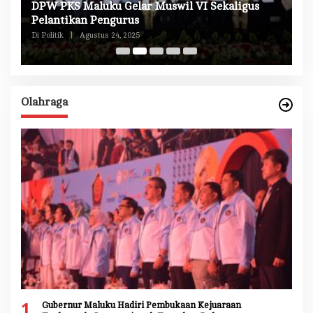
DPW PKS Maluku Gelar Muswil VI Sekaligus
K
n
Pelantikan Pengurus
M
Di Politik
|
Agustus 24, 2025
Di 
Olahraga
1
Gubernur Maluku Hadiri Pembukaan Kejuaraan