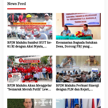
News Feed
BPJN Maluku Sambut HUT ke-
Kecamatan Baguala Satukan
81 RI dengan Aksi Nyata,
Desa, Dorong PBJ yang
Bersihkan dan Cat Ulang Kerb
Transparan dan Akuntabel
Jalan Nasional
BPJN Maluku Akan Menggelar
BPJN Maluku Perkuat Sinergi
“Semarak Merah Putih” Lewat
dengan PLN dan Kejati,
Beragam Mata Lomba
Percepat Relokasi Tiang
Listrik Demi Kelancaran
Proyek Strategis