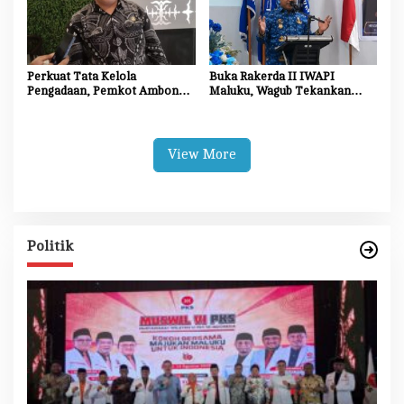
Perkuat Tata Kelola
Buka Rakerda II IWAPI
Pengadaan, Pemkot Ambon
Maluku, Wagub Tekankan
Tingkatkan Kompetensi
Pentingnya Keamanan dan
Aparatur Melalui Bimtek E-
Akses Perbankan bagi UMKM
Purchasing
View More
Politik