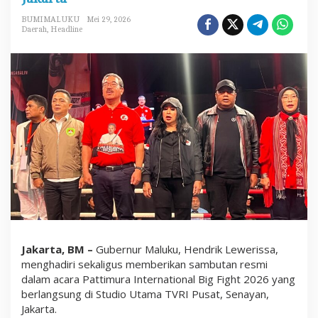
u
r
BUMIMALUKU
Mei 29, 2026
M
Daerah
,
Headline
a
l
u
k
u
A
p
r
e
s
i
a
s
i
D
i
g
e
l
Jakarta, BM –
Gubernur Maluku, Hendrik Lewerissa,
a
menghadiri sekaligus memberikan sambutan resmi
r
dalam acara Pattimura International Big Fight 2026 yang
n
y
berlangsung di Studio Utama TVRI Pusat, Senayan,
a
Jakarta.
P