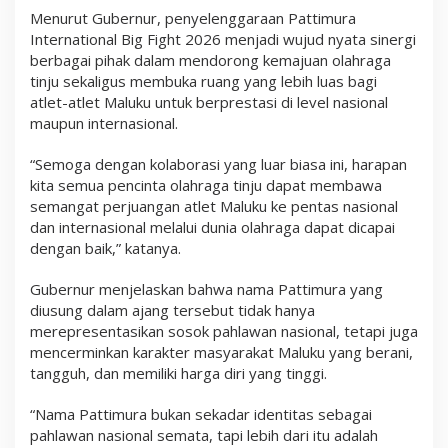
t
Menurut Gubernur, penyelenggaraan Pattimura
2
International Big Fight 2026 menjadi wujud nyata sinergi
0
2
berbagai pihak dalam mendorong kemajuan olahraga
6
tinju sekaligus membuka ruang yang lebih luas bagi
d
atlet-atlet Maluku untuk berprestasi di level nasional
i
maupun internasional.
J
a
k
“Semoga dengan kolaborasi yang luar biasa ini, harapan
a
kita semua pencinta olahraga tinju dapat membawa
r
t
semangat perjuangan atlet Maluku ke pentas nasional
a
dan internasional melalui dunia olahraga dapat dicapai
dengan baik,” katanya.
Gubernur menjelaskan bahwa nama Pattimura yang
diusung dalam ajang tersebut tidak hanya
merepresentasikan sosok pahlawan nasional, tetapi juga
mencerminkan karakter masyarakat Maluku yang berani,
tangguh, dan memiliki harga diri yang tinggi.
“Nama Pattimura bukan sekadar identitas sebagai
pahlawan nasional semata, tapi lebih dari itu adalah