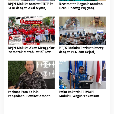
s
BPJN Maluku Sambut HUT ke-
Kecamatan Baguala Satukan
81 RI dengan Aksi Nyata,
Desa, Dorong PBJ yang
Bersihkan dan Cat Ulang Kerb
Transparan dan Akuntabel
Jalan Nasional
BPJN Maluku Akan Menggelar
BPJN Maluku Perkuat Sinergi
“Semarak Merah Putih” Lewat
dengan PLN dan Kejati,
Beragam Mata Lomba
Percepat Relokasi Tiang
Listrik Demi Kelancaran
Proyek Strategis
Perkuat Tata Kelola
Buka Rakerda II IWAPI
Pengadaan, Pemkot Ambon
Maluku, Wagub Tekankan
Tingkatkan Kompetensi
Pentingnya Keamanan dan
Aparatur Melalui Bimtek E-
Akses Perbankan bagi UMKM
Purchasing