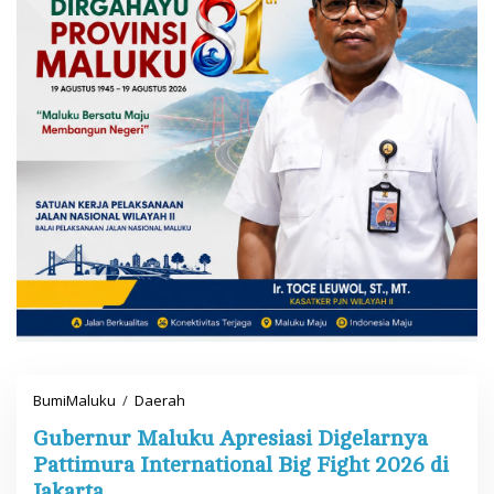
BumiMaluku
/
Daerah
G
u
Gubernur Maluku Apresiasi Digelarnya
b
e
Pattimura International Big Fight 2026 di
r
Jakarta
n