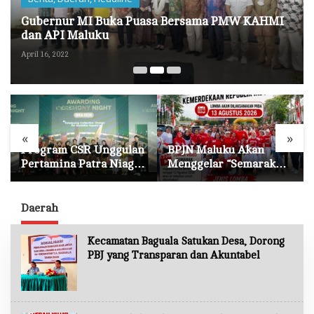
Gubernur MI Buka Puasa Bersama PMW KAHMI
dan API Maluku
April 16, 2022
«
»
Program CSR Unggulan
BPJN Maluku Akan
Pertamina Patra Niaga
Menggelar “Semarak
Regional Papua Maluku
Merah Putih” Lewat
Borong 5 Penghargaan
Beragam Mata Lomba
ISRA 2026
Daerah
Kecamatan Baguala Satukan Desa, Dorong
PBJ yang Transparan dan Akuntabel