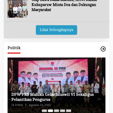
Kuhuparuw Minta Doa dan Dukungan
Masyarakat
Lihat Selengkapnya
Politik
DPW PKS Maluku Gelar Muswil VI Sekaligus
K
n
Pelantikan Pengurus
M
Di Politik
|
Agustus 24, 2025
Di 