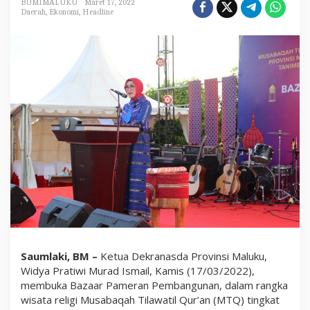
BUMIMALUKU
Maret 17, 2022
r
Daerah
,
Ekonomi
,
Headline
a
t
i
w
i
B
u
k
a
B
a
z
a
a
r
M
T
Q
T
i
n
g
Saumlaki, BM –
Ketua Dekranasda Provinsi Maluku,
k
Widya Pratiwi Murad Ismail, Kamis (17/03/2022),
a
t
membuka Bazaar Pameran Pembangunan, dalam rangka
P
wisata religi Musabaqah Tilawatil Qur’an (MTQ) tingkat
r