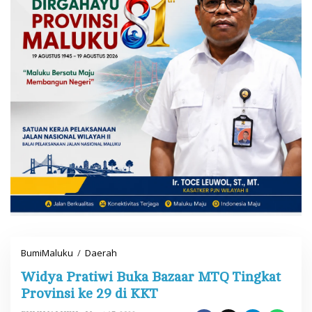
BumiMaluku
/
Daerah
W
i
Widya Pratiwi Buka Bazaar MTQ Tingkat
d
y
Provinsi ke 29 di KKT
a
P