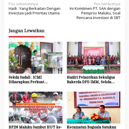
N
Pos sebelumnya
Pos berikutnya
Hadi : Yang Berkaitan Dengan
Ini Komitmen PT. SAA dengan
a
Investasi Jadi Prioritas Utama
Pemprov Maluku, Soal
Rencana Investasi di SBT
v
i
Jangan Lewatkan
g
a
s
i
p
o
Sekda Sadali : ICMI
Hadiri Pelantikan Sekaligus
Diharapkan Perkuat
Rakerda DPD IMM, Sekda
s
Ekosistem Riset dan Inovasi
Maluku Dorong Mahasiswa
untuk Kemajuan Daerah
Jadi Agen Perubahan dan
Mitra Strategis Pemerintah
BPJN Maluku Sambut HUT ke-
Kecamatan Baguala Satukan