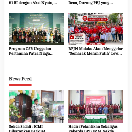
81 RI dengan Aksi Nyata,
Desa, Dorong PBJ yang
Bersihkan dan Cat Ulang Kerb
Transparan dan Akuntabel
Jalan Nasional
Program CSR Unggulan
BPJN Maluku Akan Menggelar
Pertamina Patra Niaga
“Semarak Merah Putih” Lewat
Regional Papua Maluku
Beragam Mata Lomba
Borong 5 Penghargaan ISRA
2026
News Feed
Sekda Sadali : ICMI
Hadiri Pelantikan Sekaligus
Diharapkan Perkuat
Rakerda DPD IMM, Sekda