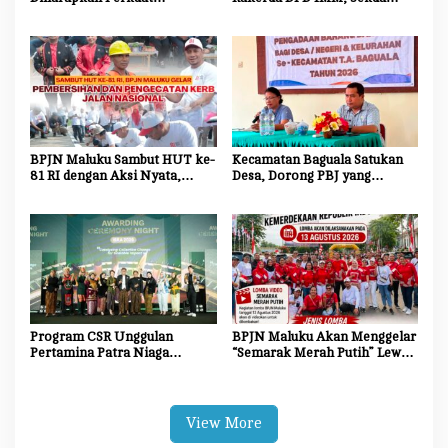
Ekosistem Riset dan Inovasi
Maluku Dorong Mahasiswa
untuk Kemajuan Daerah
Jadi Agen Perubahan dan
Mitra Strategis Pemerintah
BPJN Maluku Sambut HUT ke-
Kecamatan Baguala Satukan
81 RI dengan Aksi Nyata,
Desa, Dorong PBJ yang
Bersihkan dan Cat Ulang Kerb
Transparan dan Akuntabel
Jalan Nasional
Program CSR Unggulan
BPJN Maluku Akan Menggelar
Pertamina Patra Niaga
“Semarak Merah Putih” Lewat
Regional Papua Maluku
Beragam Mata Lomba
Borong 5 Penghargaan ISRA
2026
View More