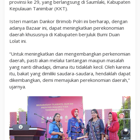
provinsi ke 29, yang berlangsung di Saumlaki, Kabupaten
o
Kepulauan Tanimbar (KKT).
v
i
n
Isteri mantan Dankor Brimob Polri ini berharap, dengan
s
adanya Bazaar ini, dapat meningkatkan perekonomian
i
k
daerah khususnya di Kabupaten berjuluk Bumi Duan
e
Lolat ini.
2
9
d
“Untuk meningkatkan dan mengembangkan perkenomian
i
daerah, pasti akan melalui tantangan maupun masalah
K
yang nanti dihadapi, dimana itu tidaklah kecil. Oleh karena
K
itu, bakat yang dimiliki saudara-saudara, hendaklah dapat
T
dikembangkan, demi memajukan perekonomian daerah,”
ujarnya.