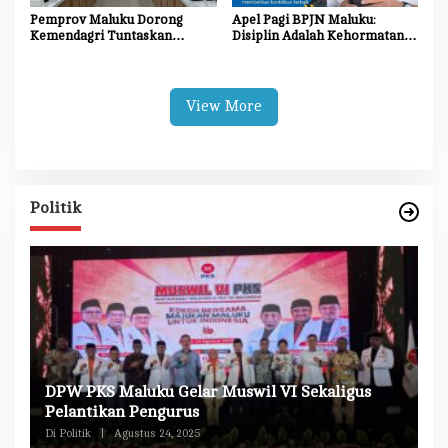
Pemprov Maluku Dorong
Apel Pagi BPJN Maluku:
Kemendagri Tuntaskan
Disiplin Adalah Kehormatan,
Penegasan Batas SBB–Maluku
Integritas Adalah Jati Diri
Tengah
View More
Politik
DPW PKS Maluku Gelar Muswil VI Sekaligus
K
n
Pelantikan Pengurus
M
Di Politik
|
Agustus 24, 2025
Di 