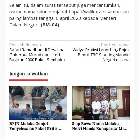
Selain itu, dalam surat tersebut juga mencantumkan,
usulan nama calon penjabat bupati/walikota disampaikan
paling lambat tanggal 6 april 2023 kepada Menteri
Dalam Negeri.
(BM-04)
N
Pos sebelumnya
Pos berikutnya
Safari Ramadhan di Desa Iha,
Widya Pratiwi Launching Pojok
a
Gubernur Murad dan Isteri
Peduli TBC-Stunting Mandiri
Bagikan 2000 Paket Sembako
Negeri di Laha
v
i
Jangan Lewatkan
g
a
s
i
p
o
BPJN Maluku Genjot
Siap Bawa Nama Maluku,
Penyelesaian Paket Kritis,
Helvi Nanda Kuhuparuw Minta
s
Penyedia Jasa Diminta
Doa dan Dukungan
Percepat Progres Proyek
Masyarakat