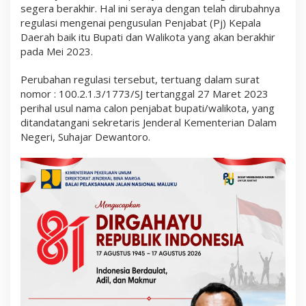
A
segera berakhir. Hal ini seraya dengan telah dirubahnya
k
regulasi mengenai pengusulan Penjabat (Pj) Kepala
a
Daerah baik itu Bupati dan Walikota yang akan berakhir
n
d
pada Mei 2023.
i
U
Perubahan regulasi tersebut, tertuang dalam surat
s
u
nomor : 100.2.1.3/1773/SJ tertanggal 27 Maret 2023
l
perihal usul nama calon penjabat bupati/walikota, yang
k
ditandatangani sekretaris Jenderal Kementerian Dalam
a
Negeri, Suhajar Dewantoro.
n
k
e
M
e
n
d
a
g
r
i
?