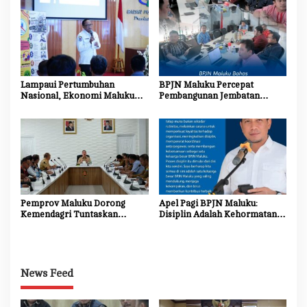
Lampaui Pertumbuhan
BPJN Maluku Percepat
Nasional, Ekonomi Maluku
Pembangunan Jembatan
Tumbuh 5,31 Persen pada
Gantung Pulau Buru dan
Triwulan II 2026
Ambalau, Wujud Nyata
Menghubungkan Harapan
Masyarakat Kepulauan
Pemprov Maluku Dorong
Apel Pagi BPJN Maluku:
Kemendagri Tuntaskan
Disiplin Adalah Kehormatan,
Penegasan Batas SBB–Maluku
Integritas Adalah Jati Diri
Tengah
News Feed