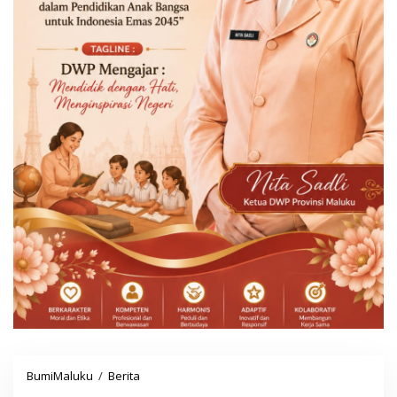
BumiMaluku
/
Berita
S
i