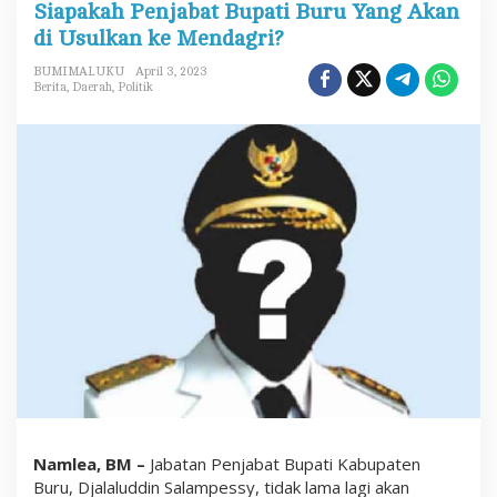
Siapakah Penjabat Bupati Buru Yang Akan
a
p
di Usulkan ke Mendagri?
a
k
BUMIMALUKU
April 3, 2023
a
Berita
,
Daerah
,
Politik
h
P
e
n
j
a
b
a
t
B
u
p
a
t
i
B
u
r
u
Y
a
Namlea, BM –
Jabatan Penjabat Bupati Kabupaten
n
Buru, Djalaluddin Salampessy, tidak lama lagi akan
g