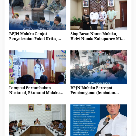
BPJN Maluku Genjot
Siap Bawa Nama Maluku,
Penyelesaian Paket Kritis,
Helvi Nanda Kuhuparuw Minta
Penyedia Jasa Diminta
Doa dan Dukungan
Percepat Progres Proyek
Masyarakat
Lampaui Pertumbuhan
BPJN Maluku Percepat
Nasional, Ekonomi Maluku
Pembangunan Jembatan
Tumbuh 5,31 Persen pada
Gantung Pulau Buru dan
Triwulan II 2026
Ambalau, Wujud Nyata
Menghubungkan Harapan
Masyarakat Kepulauan