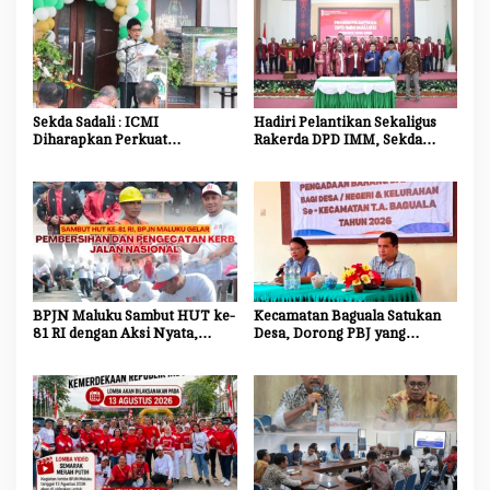
Sekda Sadali : ICMI
Hadiri Pelantikan Sekaligus
Diharapkan Perkuat
Rakerda DPD IMM, Sekda
Ekosistem Riset dan Inovasi
Maluku Dorong Mahasiswa
untuk Kemajuan Daerah
Jadi Agen Perubahan dan
Mitra Strategis Pemerintah
BPJN Maluku Sambut HUT ke-
Kecamatan Baguala Satukan
81 RI dengan Aksi Nyata,
Desa, Dorong PBJ yang
Bersihkan dan Cat Ulang Kerb
Transparan dan Akuntabel
Jalan Nasional