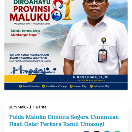
BumiMaluku
/
Berita
P
o
Polda Maluku Diminta Segera Umumkan
l
d
Hasil Gelar Perkara Ramli Umasugi
a
M