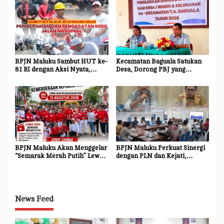
Mitra Strategis Pemerintah
BPJN Maluku Sambut HUT ke-
Kecamatan Baguala Satukan
81 RI dengan Aksi Nyata,
Desa, Dorong PBJ yang
Bersihkan dan Cat Ulang Kerb
Transparan dan Akuntabel
Jalan Nasional
BPJN Maluku Akan Menggelar
BPJN Maluku Perkuat Sinergi
“Semarak Merah Putih” Lewat
dengan PLN dan Kejati,
Beragam Mata Lomba
Percepat Relokasi Tiang
Listrik Demi Kelancaran
Proyek Strategis
News Feed