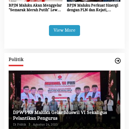
BPJN Maluku Akan Menggelar
BPJN Maluku Perkuat Sinergi
“Semarak Merah Putih” Lewat
dengan PLN dan Kejati,
Beragam Mata Lomba
Percepat Relokasi Tiang
Listrik Demi Kelancaran
Proyek Strategis
View More
Politik
DPW PKS Maluku Gelar Muswil VI Sekaligus
K
n
Pelantikan Pengurus
M
Di Politik
|
Agustus 24, 2025
Di 