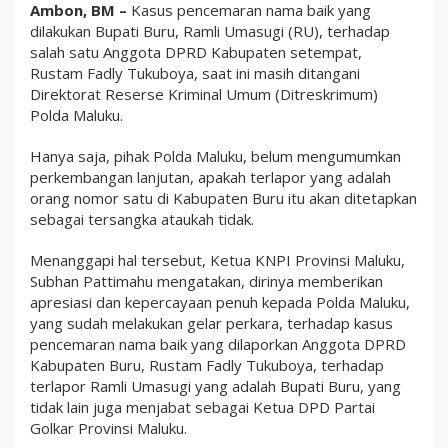
Ambon, BM –
Kasus pencemaran nama baik yang
i
l
dilakukan Bupati Buru, Ramli Umasugi (RU), terhadap
G
salah satu Anggota DPRD Kabupaten setempat,
e
Rustam Fadly Tukuboya, saat ini masih ditangani
l
a
Direktorat Reserse Kriminal Umum (Ditreskrimum)
r
Polda Maluku.
P
e
r
Hanya saja, pihak Polda Maluku, belum mengumumkan
k
perkembangan lanjutan, apakah terlapor yang adalah
a
orang nomor satu di Kabupaten Buru itu akan ditetapkan
r
sebagai tersangka ataukah tidak.
a
R
a
Menanggapi hal tersebut, Ketua KNPI Provinsi Maluku,
m
Subhan Pattimahu mengatakan, dirinya memberikan
l
i
apresiasi dan kepercayaan penuh kepada Polda Maluku,
U
yang sudah melakukan gelar perkara, terhadap kasus
m
pencemaran nama baik yang dilaporkan Anggota DPRD
a
s
Kabupaten Buru, Rustam Fadly Tukuboya, terhadap
u
terlapor Ramli Umasugi yang adalah Bupati Buru, yang
g
tidak lain juga menjabat sebagai Ketua DPD Partai
i
Golkar Provinsi Maluku.