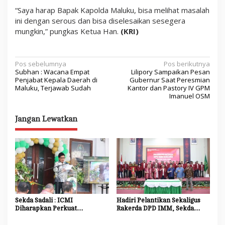
“Saya harap Bapak Kapolda Maluku, bisa melihat masalah
ini dengan serous dan bisa diselesaikan sesegera
mungkin,” pungkas Ketua Han.
(KRI)
N
Pos sebelumnya
Pos berikutnya
Subhan : Wacana Empat
Lilipory Sampaikan Pesan
a
Penjabat Kepala Daerah di
Gubernur Saat Peresmian
Maluku, Terjawab Sudah
Kantor dan Pastory IV GPM
v
Imanuel OSM
i
Jangan Lewatkan
g
a
s
i
p
o
Sekda Sadali : ICMI
Hadiri Pelantikan Sekaligus
s
Diharapkan Perkuat
Rakerda DPD IMM, Sekda
Ekosistem Riset dan Inovasi
Maluku Dorong Mahasiswa
untuk Kemajuan Daerah
Jadi Agen Perubahan dan