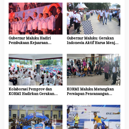
Gubernur Maluku Hadiri
Gubernur Maluku: Gerakan
Pembukaan Kejuaraan
Indonesia Aktif Harus Menjadi
Taekwondo Internasional,
Budaya, Bukan Sekadar
Tegaskan Dukungan
Seremoni
Pengembangan Atlet Daerah
Kolaborasi Pemprov dan
KORMI Maluku Matangkan
KORMI Hadirkan Gerakan
Persiapan Pencanangan
Indonesia Aktif, Semarakkan
Gerakan Indonesia Aktif HUT
HUT ke-81 RI dan HUT ke-81
RI ke-81 dan HUT Provinsi
Provinsi Maluku
Maluku ke-81