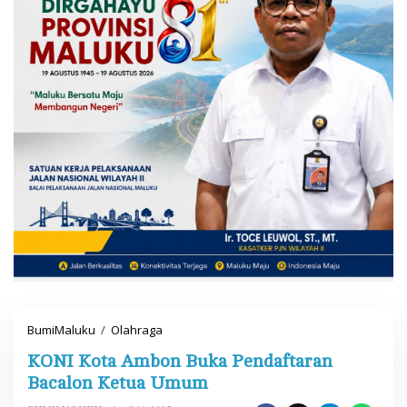
BumiMaluku
/
Olahraga
K
O
KONI Kota Ambon Buka Pendaftaran
N
I
Bacalon Ketua Umum
K
o