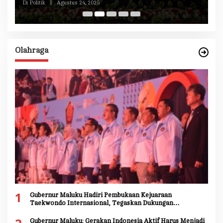
Di Politik
|
Agustus 24, 2025
Di 
Olahraga
1
Gubernur Maluku Hadiri Pembukaan Kejuaraan
Taekwondo Internasional, Tegaskan Dukungan
Pengembangan Atlet Daerah
Gubernur Maluku: Gerakan Indonesia Aktif Harus Menjadi