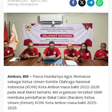
BUMIMALUKU
April 11, 2025
t
Olahraga
,
Uncategorized
a
A
m
b
o
n
B
u
k
a
P
e
n
d
a
f
t
a
Ambon, BM –
Pasca mundurnya Agus Ririmasse
r
sebagai Ketua Umum Komite Olahraga Nasional
a
Indonesia (KONI) Kota Ambon masa bakti 2022-2026
n
B
pada awal Maret kemarin, kini organisasi tersebut telah
a
membuka pendaftaran Bakal Calon (Bacalon) Ketua
c
Umum (Ketum) KONI Kota Ambon masa bakti 2025-
a
l
2029.
o