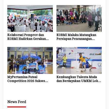
Taekwondo Internasional,
Budaya, Bukan Sekadar
Tegaskan Dukungan
Seremoni
Pengembangan Atlet Daerah
Kolaborasi Pemprov dan
KORMI Maluku Matangkan
KORMI Hadirkan Gerakan
Persiapan Pencanangan
Indonesia Aktif, Semarakkan
Gerakan Indonesia Aktif HUT
HUT ke-81 RI dan HUT ke-81
RI ke-81 dan HUT Provinsi
Provinsi Maluku
Maluku ke-81
MyPertamina Futsal
Kembangkan Talenta Muda
Competition 2026 Sukses
dan Berdayakan UMKM Lokal
Digelar, Pertamina Dorong
Papua, Pertamina Patra Niaga
Lahirnya Talenta Muda
Regional Gelar MyPertamina
Berprestasi di Jayapura
Futsal Competition 2026
News Feed