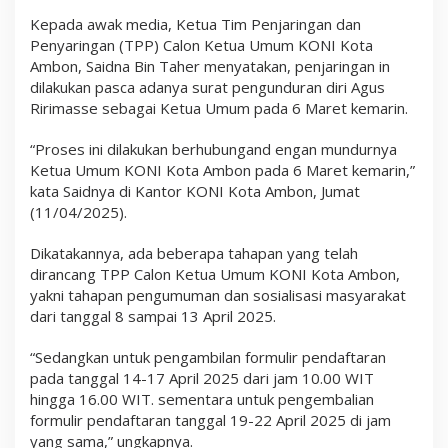
n
Kepada awak media, Ketua Tim Penjaringan dan
K
e
Penyaringan (TPP) Calon Ketua Umum KONI Kota
t
Ambon, Saidna Bin Taher menyatakan, penjaringan in
u
dilakukan pasca adanya surat pengunduran diri Agus
a
U
Ririmasse sebagai Ketua Umum pada 6 Maret kemarin.
m
u
“Proses ini dilakukan berhubungand engan mundurnya
m
Ketua Umum KONI Kota Ambon pada 6 Maret kemarin,”
kata Saidnya di Kantor KONI Kota Ambon, Jumat
(11/04/2025).
Dikatakannya, ada beberapa tahapan yang telah
dirancang TPP Calon Ketua Umum KONI Kota Ambon,
yakni tahapan pengumuman dan sosialisasi masyarakat
dari tanggal 8 sampai 13 April 2025.
“Sedangkan untuk pengambilan formulir pendaftaran
pada tanggal 14-17 April 2025 dari jam 10.00 WIT
hingga 16.00 WIT. sementara untuk pengembalian
formulir pendaftaran tanggal 19-22 April 2025 di jam
yang sama,” ungkapnya.