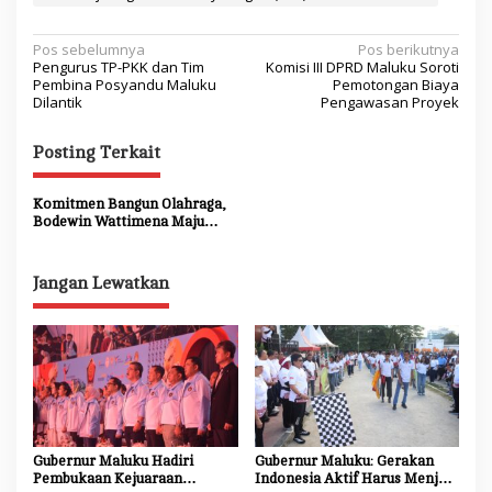
N
Pos sebelumnya
Pos berikutnya
Pengurus TP-PKK dan Tim
Komisi III DPRD Maluku Soroti
a
Pembina Posyandu Maluku
Pemotongan Biaya
Dilantik
Pengawasan Proyek
v
i
Posting Terkait
g
a
Komitmen Bangun Olahraga,
Bodewin Wattimena Maju
s
Calon Ketua Umum KONI
Kota Ambon
i
Jangan Lewatkan
p
o
s
Gubernur Maluku Hadiri
Gubernur Maluku: Gerakan
Pembukaan Kejuaraan
Indonesia Aktif Harus Menjadi