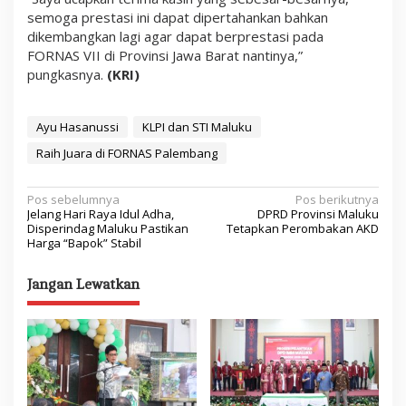
semoga prestasi ini dapat dipertahankan bahkan
dikembangkan lagi agar dapat berprestasi pada
FORNAS VII di Provinsi Jawa Barat nantinya,”
pungkasnya.
(KRI)
Ayu Hasanussi
KLPI dan STI Maluku
Raih Juara di FORNAS Palembang
N
Pos sebelumnya
Pos berikutnya
Jelang Hari Raya Idul Adha,
DPRD Provinsi Maluku
a
Disperindag Maluku Pastikan
Tetapkan Perombakan AKD
Harga “Bapok” Stabil
v
i
Jangan Lewatkan
g
a
s
i