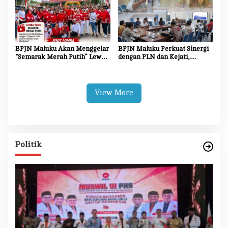
BPJN Maluku Akan Menggelar
BPJN Maluku Perkuat Sinergi
“Semarak Merah Putih” Lewat
dengan PLN dan Kejati,
Beragam Mata Lomba
Percepat Relokasi Tiang
Listrik Demi Kelancaran
Proyek Strategis
View More
Politik