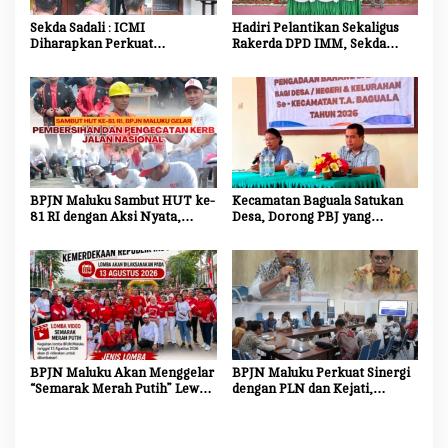
p
o
Sekda Sadali : ICMI
Hadiri Pelantikan Sekaligus
Diharapkan Perkuat
Rakerda DPD IMM, Sekda
s
Ekosistem Riset dan Inovasi
Maluku Dorong Mahasiswa
untuk Kemajuan Daerah
Jadi Agen Perubahan dan
Mitra Strategis Pemerintah
BPJN Maluku Sambut HUT ke-
Kecamatan Baguala Satukan
81 RI dengan Aksi Nyata,
Desa, Dorong PBJ yang
Bersihkan dan Cat Ulang Kerb
Transparan dan Akuntabel
Jalan Nasional
BPJN Maluku Akan Menggelar
BPJN Maluku Perkuat Sinergi
“Semarak Merah Putih” Lewat
dengan PLN dan Kejati,
Beragam Mata Lomba
Percepat Relokasi Tiang
Listrik Demi Kelancaran
Proyek Strategis