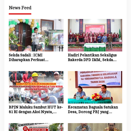
News Feed
Sekda Sadali : ICMI
Hadiri Pelantikan Sekaligus
Diharapkan Perkuat
Rakerda DPD IMM, Sekda
Ekosistem Riset dan Inovasi
Maluku Dorong Mahasiswa
untuk Kemajuan Daerah
Jadi Agen Perubahan dan
Mitra Strategis Pemerintah
BPJN Maluku Sambut HUT ke-
Kecamatan Baguala Satukan
81 RI dengan Aksi Nyata,
Desa, Dorong PBJ yang
Bersihkan dan Cat Ulang Kerb
Transparan dan Akuntabel
Jalan Nasional