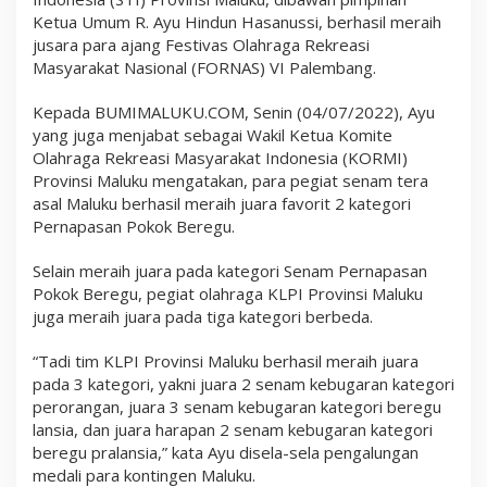
a
Ketua Umum R. Ayu Hindun Hasanussi, berhasil meraih
l
jusara para ajang Festivas Olahraga Rekreasi
e
m
Masyarakat Nasional (FORNAS) VI Palembang.
b
a
Kepada BUMIMALUKU.COM, Senin (04/07/2022), Ayu
n
g
yang juga menjabat sebagai Wakil Ketua Komite
Olahraga Rekreasi Masyarakat Indonesia (KORMI)
Provinsi Maluku mengatakan, para pegiat senam tera
asal Maluku berhasil meraih juara favorit 2 kategori
Pernapasan Pokok Beregu.
Selain meraih juara pada kategori Senam Pernapasan
Pokok Beregu, pegiat olahraga KLPI Provinsi Maluku
juga meraih juara pada tiga kategori berbeda.
“Tadi tim KLPI Provinsi Maluku berhasil meraih juara
pada 3 kategori, yakni juara 2 senam kebugaran kategori
perorangan, juara 3 senam kebugaran kategori beregu
lansia, dan juara harapan 2 senam kebugaran kategori
beregu pralansia,” kata Ayu disela-sela pengalungan
medali para kontingen Maluku.