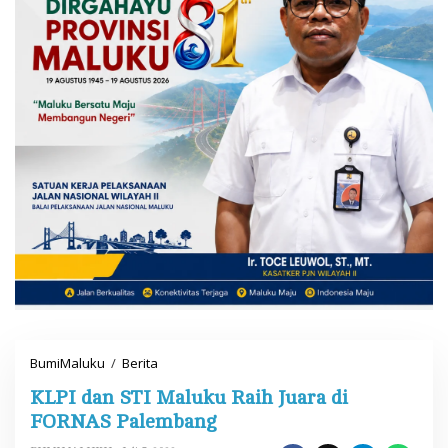
BumiMaluku
/
Berita
K
L
KLPI dan STI Maluku Raih Juara di
P
I
FORNAS Palembang
d
a