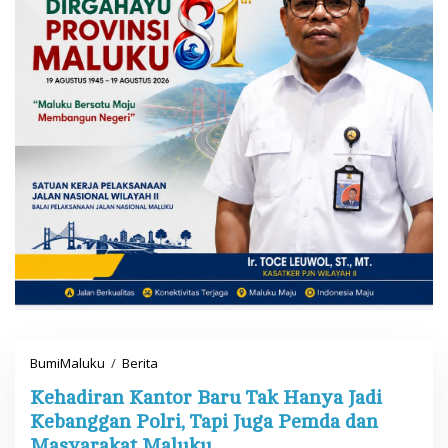
BumiMaluku
/
Berita
K
e
Kehadiran Kantor Baru Tak Hanya Jadi
h
a
Kebanggan Polri, Tapi Juga Pemda dan
d
Masyarakat Maluku
i