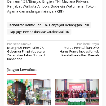
Danrem 151/Binaiya, Brigjen TNI Maulana Ridwan,
Penjabat Walikota Ambon, Bodewin Wattimena, Tokoh
Agama dan undangan lainnya.
(KRI)
Kehadiran Kantor Baru Tak Hanya Jadi Kebanggan Polri
Tapi Juga Pemda dan Masyarakat Maluku
N
Pos sebelumnya
Pos berikutnya
Jelang HUT Provinsi ke 77,
Murad Perintahkan OPD
a
Gubernur Pimpin Upacara
Harus Punya Inovasi Untuk
Ziarah dan Tabur Bunga di
Kendalikan Inflasi Daerah
v
Kapahaha
i
Jangan Lewatkan
g
a
s
i
p
o