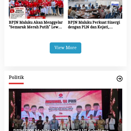
BPJN Maluku Akan Menggelar
BPJN Maluku Perkuat Sinergi
“Semarak Merah Putih” Lewat
dengan PLN dan Kejati,
Beragam Mata Lomba
Percepat Relokasi Tiang
Listrik Demi Kelancaran
Proyek Strategis
View More
Politik