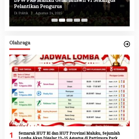
DPW PKS Maluku Gelar Muswil VI Sekaligus
K
n
Pelantikan Pengurus
M
Di Politik
|
Agustus 24, 2025
Di 
Olahraga
1
Semarak HUT RI dan HUT Provinsi Maluku, Sejumlah
Lomba Akan Digelar 12–15 Agustus di Pattimura Park