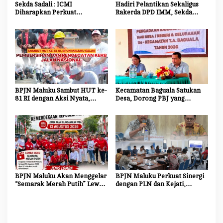
Sekda Sadali : ICMI
Hadiri Pelantikan Sekaligus
s
Diharapkan Perkuat
Rakerda DPD IMM, Sekda
Ekosistem Riset dan Inovasi
Maluku Dorong Mahasiswa
untuk Kemajuan Daerah
Jadi Agen Perubahan dan
Mitra Strategis Pemerintah
BPJN Maluku Sambut HUT ke-
Kecamatan Baguala Satukan
81 RI dengan Aksi Nyata,
Desa, Dorong PBJ yang
Bersihkan dan Cat Ulang Kerb
Transparan dan Akuntabel
Jalan Nasional
BPJN Maluku Akan Menggelar
BPJN Maluku Perkuat Sinergi
“Semarak Merah Putih” Lewat
dengan PLN dan Kejati,
Beragam Mata Lomba
Percepat Relokasi Tiang
Listrik Demi Kelancaran
Proyek Strategis