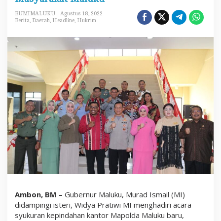
r
a
BUMIMALUKU
Agustus 18, 2022
n
Berita
,
Daerah
,
Headline
,
Hukrim
K
a
n
t
o
r
B
a
r
u
T
a
k
H
a
n
y
a
J
a
d
Ambon, BM –
Gubernur Maluku, Murad Ismail (MI)
i
K
didampingi isteri, Widya Pratiwi MI menghadiri acara
e
syukuran kepindahan kantor Mapolda Maluku baru,
b