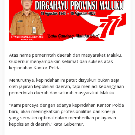
M
a
s
y
a
r
a
k
a
t
M
Atas nama pemerintah daerah dan masyarakat Maluku,
a
Gubernur menyampaikan selamat dan sukses atas
l
u
kepindahan Kantor Polda.
k
u
Menurutnya, kepindahan ini patut disyukuri bukan saja
oleh jajaran kepolisian daerah, tapi menjadi kebanggaan
pemerintah daerah dan seluruh masyarakat Maluku.
“Kami percaya dengan adanya kepindahan Kantor Polda
baru, akan meningkatkan profesionalitas dan kinerja
yang semakin optimal dalam memberikan pelayanan
kepolisian di daerah,” kata Gubernur.