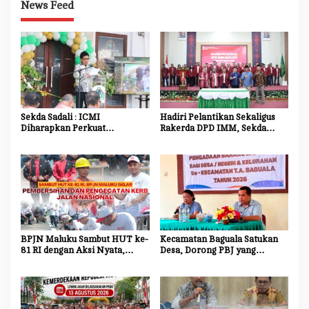
News Feed
Sekda Sadali : ICMI
Hadiri Pelantikan Sekaligus
Diharapkan Perkuat
Rakerda DPD IMM, Sekda
Ekosistem Riset dan Inovasi
Maluku Dorong Mahasiswa
untuk Kemajuan Daerah
Jadi Agen Perubahan dan
Mitra Strategis Pemerintah
BPJN Maluku Sambut HUT ke-
Kecamatan Baguala Satukan
81 RI dengan Aksi Nyata,
Desa, Dorong PBJ yang
Bersihkan dan Cat Ulang Kerb
Transparan dan Akuntabel
Jalan Nasional