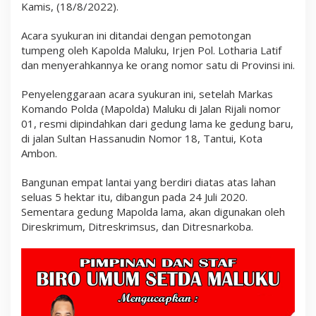
Kamis, (18/8/2022).
a
n
g
Acara syukuran ini ditandai dengan pemotongan
g
tumpeng oleh Kapolda Maluku, Irjen Pol. Lotharia Latif
a
n
dan menyerahkannya ke orang nomor satu di Provinsi ini.
P
o
Penyelenggaraan acara syukuran ini, setelah Markas
l
Komando Polda (Mapolda) Maluku di Jalan Rijali nomor
r
i
01, resmi dipindahkan dari gedung lama ke gedung baru,
,
di jalan Sultan Hassanudin Nomor 18, Tantui, Kota
T
Ambon.
a
p
i
Bangunan empat lantai yang berdiri diatas atas lahan
J
seluas 5 hektar itu, dibangun pada 24 Juli 2020.
u
g
Sementara gedung Mapolda lama, akan digunakan oleh
a
Direskrimum, Ditreskrimsus, dan Ditresnarkoba.
P
e
m
d
a
d
a
n