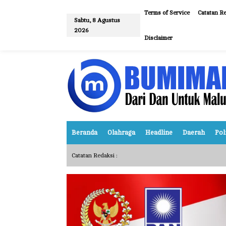
L
e
Terms of Service
Catatan Re
w
Sabtu, 8 Agustus
a
2026
t
Disclaimer
i
k
e
k
o
n
t
e
n
Beranda
Olahraga
Headline
Daerah
Pol
Catatan Redaksi :