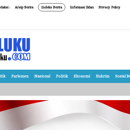
daksi :
Arsip Berita
Indeks Berita
Informasi Iklan
Privacy Policy
itik
Parlemen
Nasional
Politik
Ekonomi
Hukrim
Sosial 