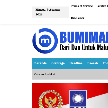
L
e
Terms of Service
Catatan 
w
Minggu, 9 Agustus
a
2026
t
Disclaimer
i
k
e
k
o
n
t
e
n
Beranda
Olahraga
Headline
Daerah
Pol
Catatan Redaksi :