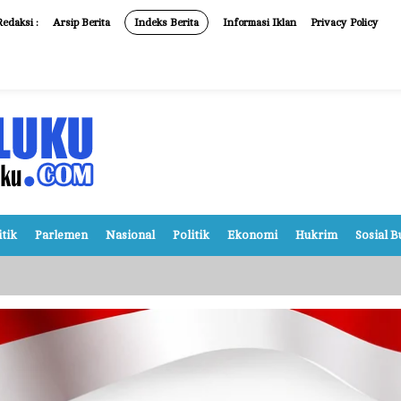
Redaksi :
Arsip Berita
Indeks Berita
Informasi Iklan
Privacy Policy
itik
Parlemen
Nasional
Politik
Ekonomi
Hukrim
Sosial 