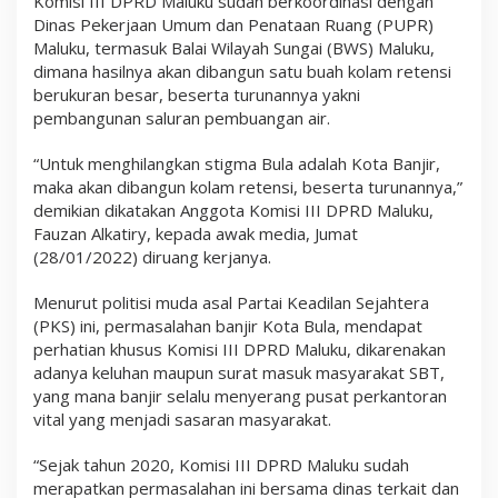
Komisi III DPRD Maluku sudah berkoordinasi dengan
u
Dinas Pekerjaan Umum dan Penataan Ruang (PUPR)
l
Maluku, termasuk Balai Wilayah Sungai (BWS) Maluku,
a
dimana hasilnya akan dibangun satu buah kolam retensi
berukuran besar, beserta turunannya yakni
pembangunan saluran pembuangan air.
“Untuk menghilangkan stigma Bula adalah Kota Banjir,
maka akan dibangun kolam retensi, beserta turunannya,”
demikian dikatakan Anggota Komisi III DPRD Maluku,
Fauzan Alkatiry, kepada awak media, Jumat
(28/01/2022) diruang kerjanya.
Menurut politisi muda asal Partai Keadilan Sejahtera
(PKS) ini, permasalahan banjir Kota Bula, mendapat
perhatian khusus Komisi III DPRD Maluku, dikarenakan
adanya keluhan maupun surat masuk masyarakat SBT,
yang mana banjir selalu menyerang pusat perkantoran
vital yang menjadi sasaran masyarakat.
“Sejak tahun 2020, Komisi III DPRD Maluku sudah
merapatkan permasalahan ini bersama dinas terkait dan