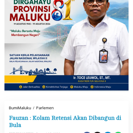
BumiMaluku
/
Parlemen
F
a
Fauzan : Kolam Retensi Akan Dibangun di
u
z
Bula
a
n