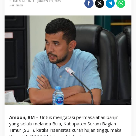
BUMIMALUKU
Januari 28, 2022
:
Parlemen
K
o
l
a
m
R
e
t
e
n
s
i
A
k
a
n
D
i
b
a
n
g
u
Ambon, BM –
Untuk mengatasi permasalahan banjir
n
yang selalu melanda Bula, Kabupaten Seram Bagian
d
Timur (SBT), ketika insensitas curah hujan tinggi, maka
i
B