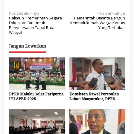
N
Pos sebelumnya
Pos berikutnya
Halimun : Pemerintah Segera
Pemerintah Diminta Bangun
a
Fokuskan Diri Untuk
Kembali Rumah Warga Kariuw
Penyelesaian Tapal Batas
Yang Terbakar
v
Wilayah
i
Jangan Lewatkan
g
a
s
i
p
o
DPRD Maluku Gelar Paripurna
Konsisten Kawal Persoalan
s
LPJ APBD 2025
Lahan Masyarakat, DPRD
Maluku Akan Panggil Kembali
Kodam