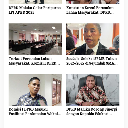
DPRD Maluku Gelar Paripurna
Konsisten Kawal Persoalan
LPJ APBD 2025
Lahan Masyarakat, DPRD
Maluku Akan Panggil Kembali
Kodam
Terkait Persoalan Lahan
Saudah : Seleksi SPMB Tahun
Masyarakat, Komisi I DPRD
2026/2027 di Sejumlah SMA
Maluku Bakal Panggil Kembali
Unggulan Harus Transparan,
Kodam
Objektif dan Bebas Titipan
Komisi I DPRD Maluku
DPRD Maluku Dorong Sinergi
Fasilitasi Perdamaian Wakal-
dengan Kapolda Edukasi
Mamala
Masyarakat dan Dukungan
Investasi