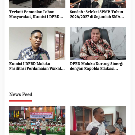
Terkait Persoalan Lahan
Saudah : Seleksi SPMB Tahun
Masyarakat, Komisi I DPRD
2026/2027 di Sejumlah SMA
Maluku Bakal Panggil Kembali
Unggulan Harus Transparan,
Kodam
Objektif dan Bebas Titipan
Komisi I DPRD Maluku
DPRD Maluku Dorong Sinergi
Fasilitasi Perdamaian Wakal-
dengan Kapolda Edukasi
Mamala
Masyarakat dan Dukungan
Investasi
News Feed