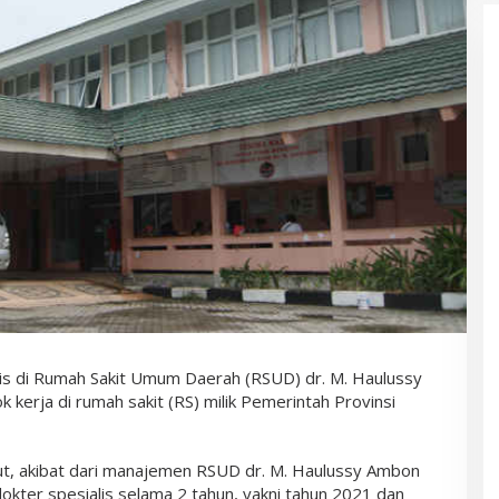
is di Rumah Sakit Umum Daerah (RSUD) dr. M. Haulussy
 kerja di rumah sakit (RS) milik Pemerintah Provinsi
ut, akibat dari manajemen RSUD dr. M. Haulussy Ambon
kter spesialis selama 2 tahun, yakni tahun 2021 dan