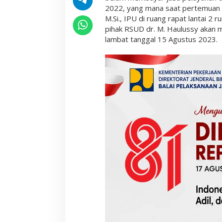
m
2022, yang mana saat pertemuan de
u
M.Si., IPU di ruang rapat lantai 2 
n
pihak RSUD dr. M. Haulussy akan m
P
lambat tanggal 15 Agustus 2023.
r
a
k
t
e
k
d
i
R
u
m
a
h
S
a
k
i
t
L
a
i
n