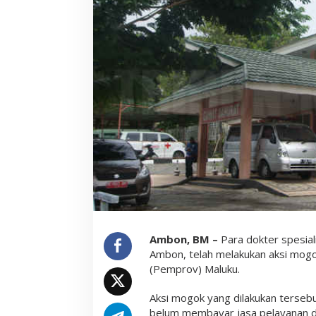
S
U
D
D
r
.
M
.
H
a
u
l
u
s
s
y
A
k
s
i
M
Ambon, BM –
Para dokter spesial
o
Ambon, telah melakukan aksi mogok
g
(Pemprov) Maluku.
o
k
,
Aksi mogok yang dilakukan terseb
N
belum membayar jasa pelayanan do
a