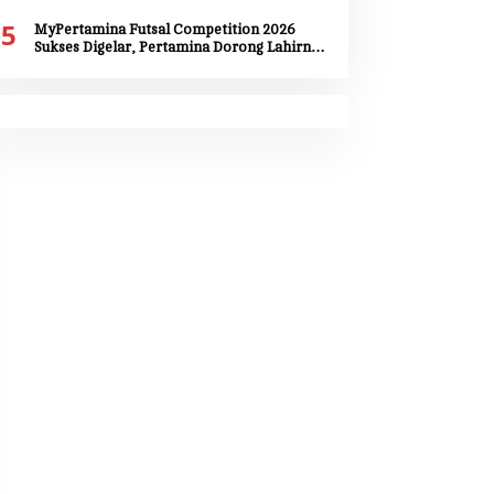
RI ke-81 dan HUT Provinsi Maluku ke-81
5
MyPertamina Futsal Competition 2026
Sukses Digelar, Pertamina Dorong Lahirnya
Talenta Muda Berprestasi di Jayapura