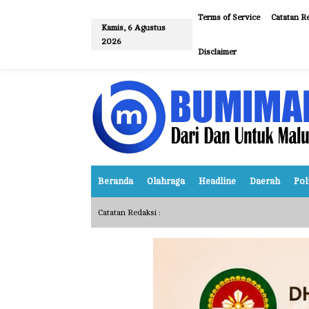
L
e
Terms of Service
Catatan Re
w
Kamis, 6 Agustus
a
2026
t
Disclaimer
i
k
e
k
o
n
t
e
n
Beranda
Olahraga
Headline
Daerah
Pol
Catatan Redaksi :