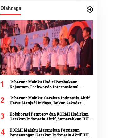
Olahraga
1
Gubernur Maluku Hadiri Pembukaan
Kejuaraan Taekwondo Internasional,
Tegaskan Dukungan Pengembangan Atlet
2
Daerah
Gubernur Maluku: Gerakan Indonesia Aktif
Harus Menjadi Budaya, Bukan Sekadar
Seremoni
3
Kolaborasi Pemprov dan KORMI Hadirkan
Gerakan Indonesia Aktif, Semarakkan HUT
ke-81 RI dan HUT ke-81 Provinsi Maluku
4
KORMI Maluku Matangkan Persiapan
Pencanangan Gerakan Indonesia Aktif HUT