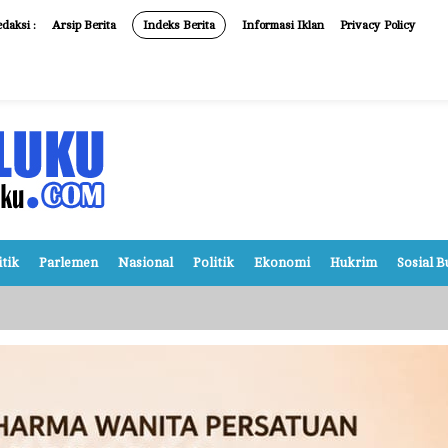
daksi :
Arsip Berita
Indeks Berita
Informasi Iklan
Privacy Policy
itik
Parlemen
Nasional
Politik
Ekonomi
Hukrim
Sosial 