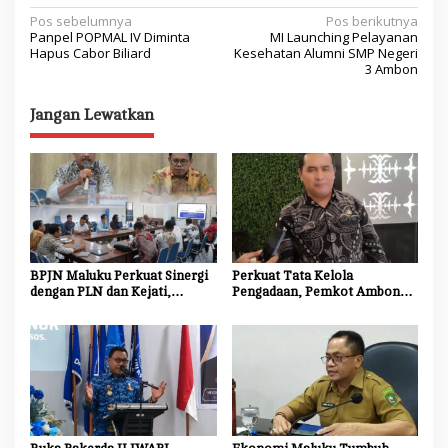
N
Pos sebelumnya
Pos berikutnya
Panpel POPMAL IV Diminta
MI Launching Pelayanan
a
Hapus Cabor Biliard
Kesehatan Alumni SMP Negeri
3 Ambon
v
i
Jangan Lewatkan
g
a
s
i
p
o
BPJN Maluku Perkuat Sinergi
Perkuat Tata Kelola
dengan PLN dan Kejati,
Pengadaan, Pemkot Ambon
s
Percepat Relokasi Tiang
Tingkatkan Kompetensi
Listrik Demi Kelancaran
Aparatur Melalui Bimtek E-
Proyek Strategis
Purchasing