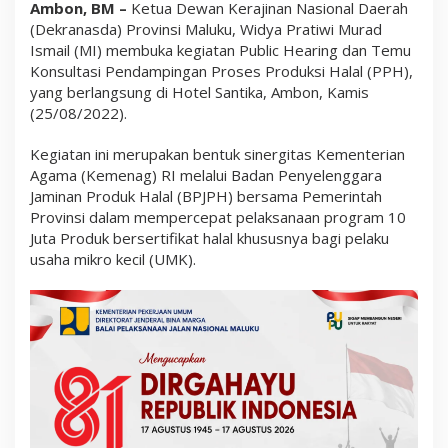
Ambon, BM –
Ketua Dewan Kerajinan Nasional Daerah
e
a
(Dekranasda) Provinsi Maluku, Widya Pratiwi Murad
r
Ismail (MI) membuka kegiatan Public Hearing dan Temu
i
Konsultasi Pendampingan Proses Produksi Halal (PPH),
n
g
yang berlangsung di Hotel Santika, Ambon, Kamis
D
(25/08/2022).
a
n
T
Kegiatan ini merupakan bentuk sinergitas Kementerian
e
Agama (Kemenag) RI melalui Badan Penyelenggara
m
Jaminan Produk Halal (BPJPH) bersama Pemerintah
u
Provinsi dalam mempercepat pelaksanaan program 10
K
o
Juta Produk bersertifikat halal khususnya bagi pelaku
n
usaha mikro kecil (UMK).
s
u
l
t
a
s
i
P
e
n
d
a