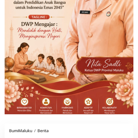
BumiMaluku
/
Berita
W
i