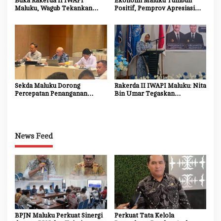
Buka Rakerda II IWAPI
Ekonomi Maluku Tumbuh
Maluku, Wagub Tekankan
Positif, Pemprov Apresiasi
Pentingnya Keamanan dan
Kinerja Tim Ekonomi dan
Akses Perbankan bagi UMKM
Pelaku Usaha
Sekda Maluku Dorong
Rakerda II IWAPI Maluku: Nita
Percepatan Penanganan
Bin Umar Tegaskan
Dampak Sosial Proyek
Perempuan Pengusaha Jadi
Strategis Nasional Blok
Motor Penggerak UMKM dan
Masela
Ekonomi Daerah
News Feed
BPJN Maluku Perkuat Sinergi
Perkuat Tata Kelola