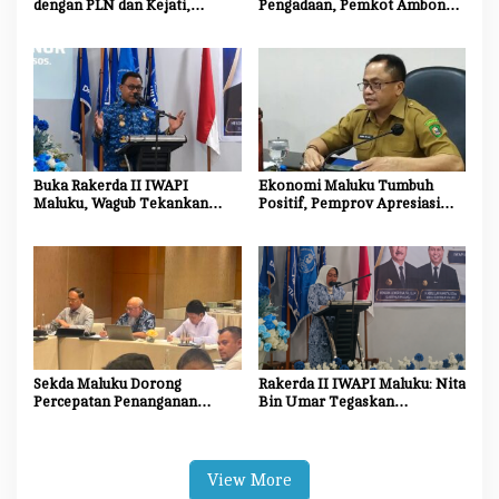
dengan PLN dan Kejati,
Pengadaan, Pemkot Ambon
Percepat Relokasi Tiang
Tingkatkan Kompetensi
Listrik Demi Kelancaran
Aparatur Melalui Bimtek E-
Proyek Strategis
Purchasing
Buka Rakerda II IWAPI
Ekonomi Maluku Tumbuh
Maluku, Wagub Tekankan
Positif, Pemprov Apresiasi
Pentingnya Keamanan dan
Kinerja Tim Ekonomi dan
Akses Perbankan bagi UMKM
Pelaku Usaha
Sekda Maluku Dorong
Rakerda II IWAPI Maluku: Nita
Percepatan Penanganan
Bin Umar Tegaskan
Dampak Sosial Proyek
Perempuan Pengusaha Jadi
Strategis Nasional Blok
Motor Penggerak UMKM dan
Masela
Ekonomi Daerah
View More