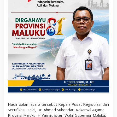
m
p
i
n
g
a
n
P
P
H
U
s
a
h
a
M
i
k
r
o
K
e
c
i
l
Hadir dalam acara tersebut Kepala Pusat Registrasi dan
Sertifikasi Halal, Dr. Ahmad Suhendar, Kakanwil Agama
Provinsi Maluku, H.Yamin, isteri Wakil Gubernur Maluku,