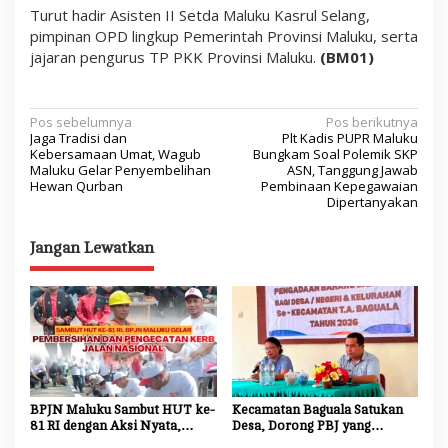
Turut hadir Asisten II Setda Maluku Kasrul Selang,
pimpinan OPD lingkup Pemerintah Provinsi Maluku, serta
jajaran pengurus TP PKK Provinsi Maluku.
(BM01)
N
Pos sebelumnya
Pos berikutnya
Jaga Tradisi dan
Plt Kadis PUPR Maluku
a
Kebersamaan Umat, Wagub
Bungkam Soal Polemik SKP
Maluku Gelar Penyembelihan
ASN, Tanggung Jawab
v
Hewan Qurban
Pembinaan Kepegawaian
Dipertanyakan
i
g
Jangan Lewatkan
a
s
i
p
o
s
BPJN Maluku Sambut HUT ke-
Kecamatan Baguala Satukan
81 RI dengan Aksi Nyata,
Desa, Dorong PBJ yang
Bersihkan dan Cat Ulang Kerb
Transparan dan Akuntabel