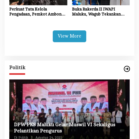
Perkuat Tata Kelola
Buka Rakerda II IWAPI
Pengadaan, Pemkot Ambon
Maluku, Wagub Tekankan
Tingkatkan Kompetensi
Pentingnya Keamanan dan
Aparatur Melalui Bimtek E-
Akses Perbankan bagi UMKM
Purchasing
View More
Politik
DPW PKS Maluku Gelar Muswil VI Sekaligus
K
n
Pelantikan Pengurus
M
Di Politik
|
Agustus 24, 2025
Di 