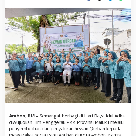
a
l
u
k
u
T
e
b
a
r
B
e
r
k
a
h
Q
u
r
b
a
n
Ambon, BM –
Semangat berbagi di Hari Raya Idul Adha
diwujudkan Tim Penggerak PKK Provinsi Maluku melalui
penyembelihan dan penyaluran hewan Qurban kepada
masyarakat serta Panti Asuhan di Kota Ambon, Kamis