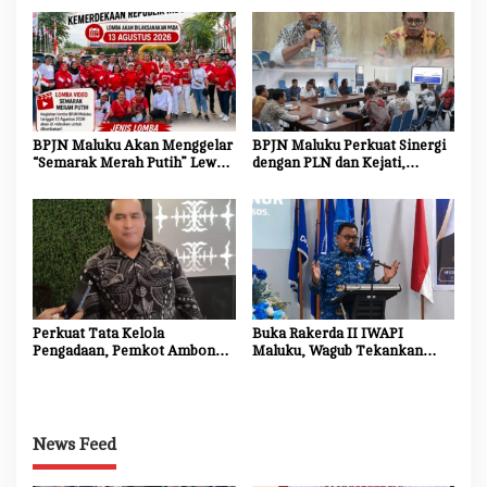
Jalan Nasional
BPJN Maluku Akan Menggelar
BPJN Maluku Perkuat Sinergi
“Semarak Merah Putih” Lewat
dengan PLN dan Kejati,
Beragam Mata Lomba
Percepat Relokasi Tiang
Listrik Demi Kelancaran
Proyek Strategis
Perkuat Tata Kelola
Buka Rakerda II IWAPI
Pengadaan, Pemkot Ambon
Maluku, Wagub Tekankan
Tingkatkan Kompetensi
Pentingnya Keamanan dan
Aparatur Melalui Bimtek E-
Akses Perbankan bagi UMKM
Purchasing
News Feed