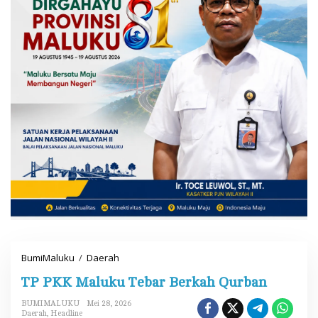
BumiMaluku
/
Daerah
T
P
TP PKK Maluku Tebar Berkah Qurban
P
K
K
BUMIMALUKU
Mei 28, 2026
M
Daerah
,
Headline