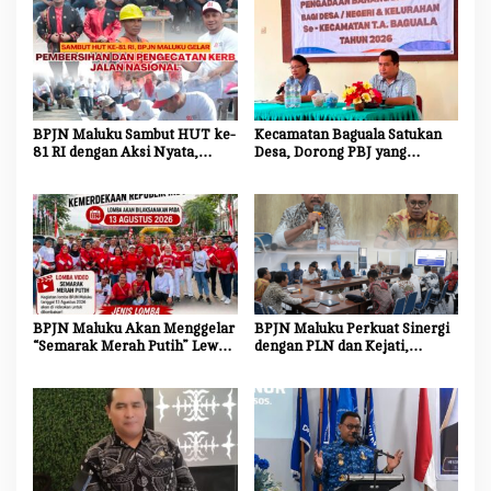
BPJN Maluku Sambut HUT ke-
Kecamatan Baguala Satukan
81 RI dengan Aksi Nyata,
Desa, Dorong PBJ yang
Bersihkan dan Cat Ulang Kerb
Transparan dan Akuntabel
Jalan Nasional
BPJN Maluku Akan Menggelar
BPJN Maluku Perkuat Sinergi
“Semarak Merah Putih” Lewat
dengan PLN dan Kejati,
Beragam Mata Lomba
Percepat Relokasi Tiang
Listrik Demi Kelancaran
Proyek Strategis