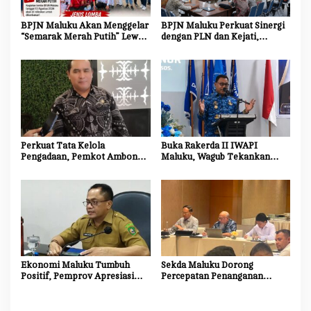
o
BPJN Maluku Akan Menggelar
BPJN Maluku Perkuat Sinergi
s
“Semarak Merah Putih” Lewat
dengan PLN dan Kejati,
Beragam Mata Lomba
Percepat Relokasi Tiang
Listrik Demi Kelancaran
Proyek Strategis
Perkuat Tata Kelola
Buka Rakerda II IWAPI
Pengadaan, Pemkot Ambon
Maluku, Wagub Tekankan
Tingkatkan Kompetensi
Pentingnya Keamanan dan
Aparatur Melalui Bimtek E-
Akses Perbankan bagi UMKM
Purchasing
Ekonomi Maluku Tumbuh
Sekda Maluku Dorong
Positif, Pemprov Apresiasi
Percepatan Penanganan
Kinerja Tim Ekonomi dan
Dampak Sosial Proyek
Pelaku Usaha
Strategis Nasional Blok
Masela