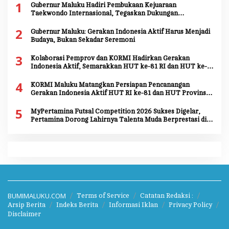
1
Gubernur Maluku Hadiri Pembukaan Kejuaraan
Taekwondo Internasional, Tegaskan Dukungan
Pengembangan Atlet Daerah
2
Gubernur Maluku: Gerakan Indonesia Aktif Harus Menjadi
Budaya, Bukan Sekadar Seremoni
3
Kolaborasi Pemprov dan KORMI Hadirkan Gerakan
Indonesia Aktif, Semarakkan HUT ke-81 RI dan HUT ke-
81 Provinsi Maluku
4
KORMI Maluku Matangkan Persiapan Pencanangan
Gerakan Indonesia Aktif HUT RI ke-81 dan HUT Provinsi
Maluku ke-81
5
MyPertamina Futsal Competition 2026 Sukses Digelar,
Pertamina Dorong Lahirnya Talenta Muda Berprestasi di
Jayapura
BUMIMALUKU.COM
Terms of Service
Catatan Redaksi :
Arsip Berita
Indeks Berita
Informasi Iklan
Privacy Policy
Disclaimer