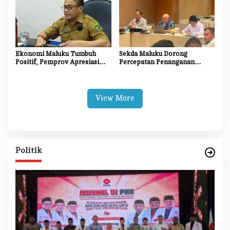
Ekonomi Maluku Tumbuh
Sekda Maluku Dorong
Positif, Pemprov Apresiasi
Percepatan Penanganan
Kinerja Tim Ekonomi dan
Dampak Sosial Proyek
Pelaku Usaha
Strategis Nasional Blok
Masela
View More
Politik