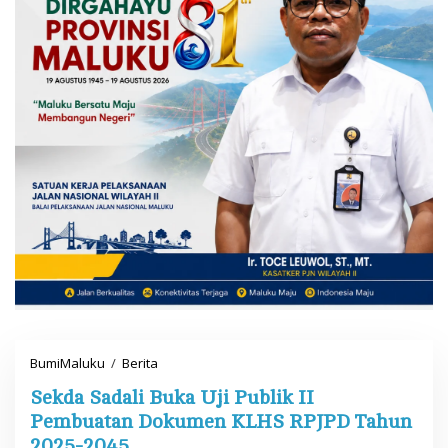
BumiMaluku
/
Berita
S
e
Sekda Sadali Buka Uji Publik II
k
d
Pembuatan Dokumen KLHS RPJPD Tahun
a
2025-2045
S