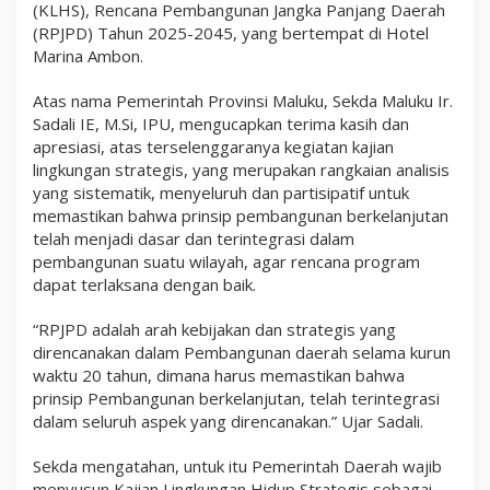
(KLHS), Rencana Pembangunan Jangka Panjang Daerah
n
D
(RPJPD) Tahun 2025-2045, yang bertempat di Hotel
o
Marina Ambon.
k
u
m
Atas nama Pemerintah Provinsi Maluku, Sekda Maluku Ir.
e
Sadali IE, M.Si, IPU, mengucapkan terima kasih dan
n
apresiasi, atas terselenggaranya kegiatan kajian
K
lingkungan strategis, yang merupakan rangkaian analisis
L
H
yang sistematik, menyeluruh dan partisipatif untuk
S
memastikan bahwa prinsip pembangunan berkelanjutan
R
telah menjadi dasar dan terintegrasi dalam
P
J
pembangunan suatu wilayah, agar rencana program
P
dapat terlaksana dengan baik.
D
T
a
“RPJPD adalah arah kebijakan dan strategis yang
h
direncanakan dalam Pembangunan daerah selama kurun
u
waktu 20 tahun, dimana harus memastikan bahwa
n
2
prinsip Pembangunan berkelanjutan, telah terintegrasi
0
dalam seluruh aspek yang direncanakan.” Ujar Sadali.
2
5
Sekda mengatahan, untuk itu Pemerintah Daerah wajib
-
2
menyusun Kajian Lingkungan Hidup Strategis sebagai