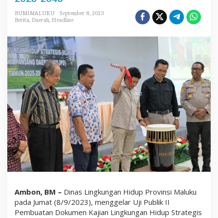
a
d
BUMIMALUKU
September 8, 2023
a
Berita
,
Daerah
,
Headline
l
i
B
u
k
a
U
j
i
P
u
b
l
i
k
I
I
P
e
m
b
Ambon, BM –
Dinas Lingkungan Hidup Provinsi Maluku
u
a
pada Jumat (8/9/2023), menggelar Uji Publik II
t
Pembuatan Dokumen Kajian Lingkungan Hidup Strategis
a