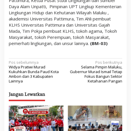
Pattimura, Ketua Pusat Studi Lingkungan dan Sumber
Daya Alam Unpatti, Pimpinan UPT Lingkup Kementerian
Lingkungan Hidup dan Kehutanan Wilayah Maluku ,
akademisi Universitas Pattimura, Tim Ahli pembuat
KLHS Universitas Pattimura dan Universitas Gajah
Mada, Tim Pokja pembuat KLHS, tokoh agama, Tokoh
Masyarakat, tokoh Perempuan, tokoh Masyarakat,
pemerhati lingkungan, dan unsur lainnya.
(BM-03)
N
Pos sebelumnya
Pos berikutnya
Widya Pratiwi Murad
Selama Pimpin Maluku,
a
Kukuhkan Bunda Paud Kota
Gubernur Murad Ismail Tetap
Ambon dan 3 Kabupaten
Fokus Bangun Sektor
v
Lainnya
Ketahanan Pangan
i
Jangan Lewatkan
g
a
s
i
p