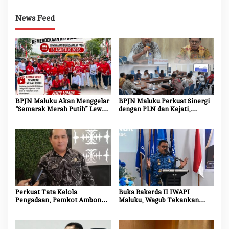
News Feed
BPJN Maluku Akan Menggelar
BPJN Maluku Perkuat Sinergi
“Semarak Merah Putih” Lewat
dengan PLN dan Kejati,
Beragam Mata Lomba
Percepat Relokasi Tiang
Listrik Demi Kelancaran
Proyek Strategis
Perkuat Tata Kelola
Buka Rakerda II IWAPI
Pengadaan, Pemkot Ambon
Maluku, Wagub Tekankan
Tingkatkan Kompetensi
Pentingnya Keamanan dan
Aparatur Melalui Bimtek E-
Akses Perbankan bagi UMKM
Purchasing