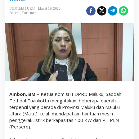
i
k
BUMIMALUKU
Maret 19, 2022
a
Daerah
,
Parlemen
n
B
a
n
t
u
a
n
M
e
s
i
n
P
e
n
Ambon, BM –
Ketua Komisi II DPRD Maluku, Saodah
g
Tethool Tuankotta mengatakan, beberapa daerah
g
terpencil yang berada di Provinsi Maluku dan Maluku
e
r
Utara (Malut), telah mendapatkan bantuan mesin
a
penggerak listrik berkapasitas 100 KW dari PT PLN
k
(Persero).
L
i
s