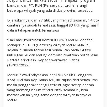
Adapun bantuan ini, kata Saodah, merupakan program
t
bantuan dari PT. PLN (Persero), untuk nenerangi
i
beberapa wilayah yang ada di dua provinsi tersebut.
k
k
e
Dijelaskannya, dari 97 titik yang menjadi sasaran, 14 titik
B
diantaranya sudah terealisasi, tinggal 83 titik yang masih
e
b
dalam tahapan untuk terealisasi.
e
r
“Dari hasil koordinasi Komisi II DPRD Maluku dengan
a
p
Manajer PT. PLN (Persero) Wilayah Maluku-Malut,
a
sejauh ini sudah terealisasi penyaluran pada 14 titik
W
untuk Maluku dan Malut,” demikian dikatakan politisi asal
i
Partai Gerindra ini, kepada wartawan, Sabtu
l
a
(19/03/2022).
y
a
Menurut wakil rakyat asal dapil VI (Maluku Tenggara,
h
d
Kota Tual dan Kepulauan Aru) ini, tujuan dari penyaluran
i
mesin penggerak energi listrik ini, agar setiap daerah
M
yang memang belum teraliri listrik selama ini, bisa
a
l
merasakan hal yang sama dengan wilayah lainnya di
u
Maluku.
k
u