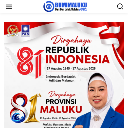
L
e
w
a
t
i
k
e
k
o
n
t
e
n