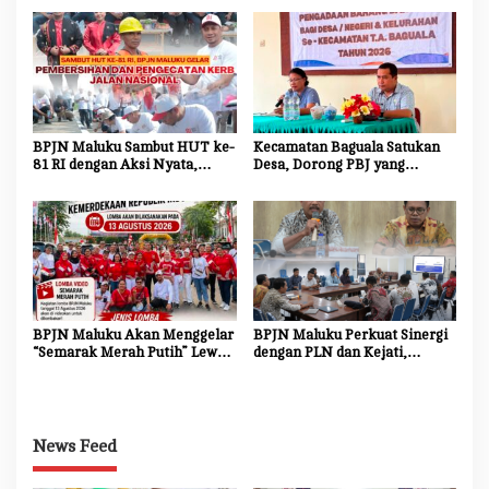
s
untuk Kemajuan Daerah
Jadi Agen Perubahan dan
Mitra Strategis Pemerintah
BPJN Maluku Sambut HUT ke-
Kecamatan Baguala Satukan
81 RI dengan Aksi Nyata,
Desa, Dorong PBJ yang
Bersihkan dan Cat Ulang Kerb
Transparan dan Akuntabel
Jalan Nasional
BPJN Maluku Akan Menggelar
BPJN Maluku Perkuat Sinergi
“Semarak Merah Putih” Lewat
dengan PLN dan Kejati,
Beragam Mata Lomba
Percepat Relokasi Tiang
Listrik Demi Kelancaran
Proyek Strategis
News Feed