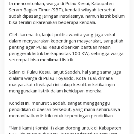
Ia mencontohkan, warga di Pulau Kesui, Kabupaten
d
a
Seram Bagian Timur (SBT), kendati wilayah tersebut
n
sudah dipasang jaringan instalasinya, namun listrik belum
M
bisa teraliri dikarenakan beberapa kendala.
a
l
u
Oleh karena itu, lanjut politisi wanita yang juga vokal
t
dalam menyuarakan kepentingan masyarakat, sangatlah
penting agar Pulau Kesui diberikan bantuan mesin
penggerak listrik berkapasitas 100 KW, sehingga warga
setempat bisa menikmati listrik.
Selain di Pulau Kesui, lanjut Saodah, hal yang sama juga
dialami warga di Pulau Toyando, Kota Tual, dimana
masyarakat di wilayah ini cukup kesulitan ketika ingin
menggunakan listrik dalam kehidupan mereka.
Kondisi ini, menurut Saodah, sangat mengganggu
pendidikan di daerah tersebut, yang mana seharusnya
memanfaatkan listrik untuk kepentingan pendidikan.
“Nanti kami (Komisi II) akan dorong untuk di Kabupaten