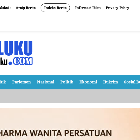
daksi :
Arsip Berita
Indeks Berita
Informasi Iklan
Privacy Policy
itik
Parlemen
Nasional
Politik
Ekonomi
Hukrim
Sosial 