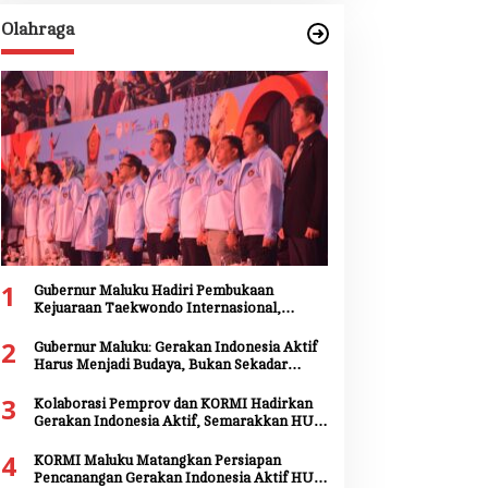
Olahraga
1
Gubernur Maluku Hadiri Pembukaan
Kejuaraan Taekwondo Internasional,
Tegaskan Dukungan Pengembangan Atlet
2
Daerah
Gubernur Maluku: Gerakan Indonesia Aktif
Harus Menjadi Budaya, Bukan Sekadar
Seremoni
3
Kolaborasi Pemprov dan KORMI Hadirkan
Gerakan Indonesia Aktif, Semarakkan HUT
ke-81 RI dan HUT ke-81 Provinsi Maluku
4
KORMI Maluku Matangkan Persiapan
Pencanangan Gerakan Indonesia Aktif HUT