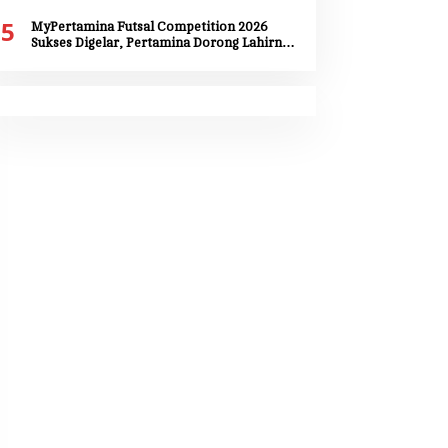
RI ke-81 dan HUT Provinsi Maluku ke-81
5
MyPertamina Futsal Competition 2026
Sukses Digelar, Pertamina Dorong Lahirnya
Talenta Muda Berprestasi di Jayapura