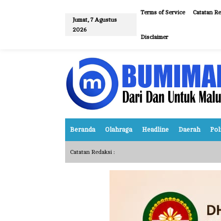
L
e
Terms of Service
Catatan Re
w
Jumat, 7 Agustus
a
2026
t
Disclaimer
i
k
e
k
o
n
t
e
n
Beranda
Olahraga
Headline
Daerah
Pol
Catatan Redaksi :