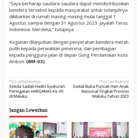
“Saya berharap saudara-saudara dapat mendistribusikan
bendera tersebut kepada masyarakat untuk selanjutnya
dikibarkan di rumah masing-masing mulai tanggal 1
Agustus sampai dengan 31 Agustus 2023. Jayalah Terus
Indonesia. Merdeka,” tutupnya.
Kegiatan dilanjutkan dengan penyerahan bendera merah
putih kepada perwakilan penerima, dan pembagian
kepada pengguna jalan di depan Gong Perdamaian Kota
Ambon.
(BM-03)
N
Pos sebelumnya
Pos berikutnya
Sekda Sadali Hadiri Syukuran
Sadali Buka Puncak Hari Anak
a
Peringatan HARGANAS Ke-30
Nasional Tingkat Provinsi
di Maluku
Maluku Tahun 2023
v
i
Jangan Lewatkan
g
a
s