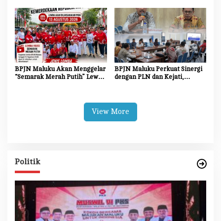
Jalan Nasional
BPJN Maluku Akan Menggelar
BPJN Maluku Perkuat Sinergi
“Semarak Merah Putih” Lewat
dengan PLN dan Kejati,
Beragam Mata Lomba
Percepat Relokasi Tiang
Listrik Demi Kelancaran
Proyek Strategis
View More
Politik