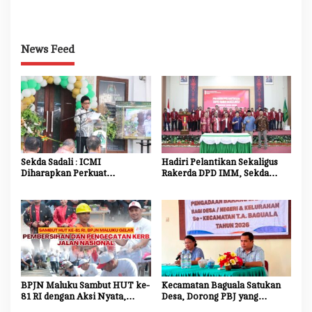
Beragam Mata Lomba
Percepat Relokasi Tiang
Listrik Demi Kelancaran
Proyek Strategis
News Feed
Sekda Sadali : ICMI
Hadiri Pelantikan Sekaligus
Diharapkan Perkuat
Rakerda DPD IMM, Sekda
Ekosistem Riset dan Inovasi
Maluku Dorong Mahasiswa
untuk Kemajuan Daerah
Jadi Agen Perubahan dan
Mitra Strategis Pemerintah
BPJN Maluku Sambut HUT ke-
Kecamatan Baguala Satukan
81 RI dengan Aksi Nyata,
Desa, Dorong PBJ yang
Bersihkan dan Cat Ulang Kerb
Transparan dan Akuntabel