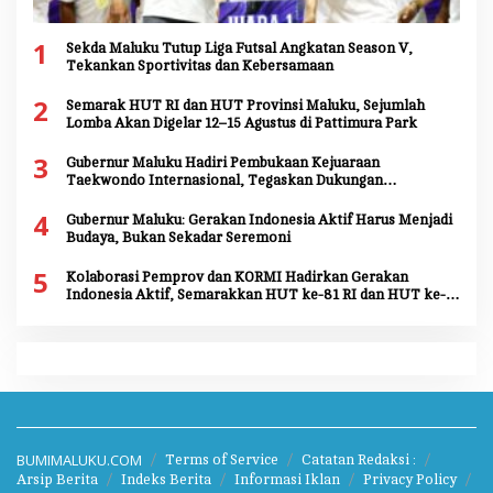
1
Sekda Maluku Tutup Liga Futsal Angkatan Season V,
Tekankan Sportivitas dan Kebersamaan
2
Semarak HUT RI dan HUT Provinsi Maluku, Sejumlah
Lomba Akan Digelar 12–15 Agustus di Pattimura Park
3
Gubernur Maluku Hadiri Pembukaan Kejuaraan
Taekwondo Internasional, Tegaskan Dukungan
Pengembangan Atlet Daerah
4
Gubernur Maluku: Gerakan Indonesia Aktif Harus Menjadi
Budaya, Bukan Sekadar Seremoni
5
Kolaborasi Pemprov dan KORMI Hadirkan Gerakan
Indonesia Aktif, Semarakkan HUT ke-81 RI dan HUT ke-
81 Provinsi Maluku
BUMIMALUKU.COM
Terms of Service
Catatan Redaksi :
Arsip Berita
Indeks Berita
Informasi Iklan
Privacy Policy