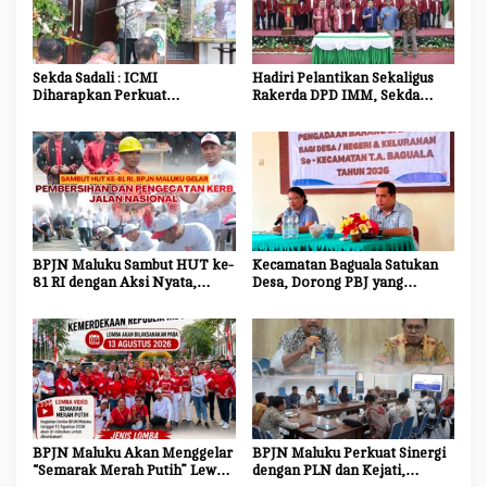
i
p
o
Sekda Sadali : ICMI
Hadiri Pelantikan Sekaligus
Diharapkan Perkuat
Rakerda DPD IMM, Sekda
s
Ekosistem Riset dan Inovasi
Maluku Dorong Mahasiswa
untuk Kemajuan Daerah
Jadi Agen Perubahan dan
Mitra Strategis Pemerintah
BPJN Maluku Sambut HUT ke-
Kecamatan Baguala Satukan
81 RI dengan Aksi Nyata,
Desa, Dorong PBJ yang
Bersihkan dan Cat Ulang Kerb
Transparan dan Akuntabel
Jalan Nasional
BPJN Maluku Akan Menggelar
BPJN Maluku Perkuat Sinergi
“Semarak Merah Putih” Lewat
dengan PLN dan Kejati,