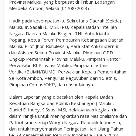
Provinsi Maluku, yang berpusat di Tribun Lapangan
P
Merdeka Ambon, Selasa (01/08/2023)
u
t
i
Hadir pada kesempatan itu Sekretaris Daerah (Sekda)
h
Maluku Ir. Sadali IE. M.Si, IPU, Kepala Badan Intelijen
Negara Daerah Maluku Brigjen. TNI. Anto Irianto
Popang, Ketua Forum Pembauran Kebangsaan Daerah
Maluku Prof. Jhon Ruhulessin, Para Staf Ahli Gubernur
dan Asisten Sekda Provinsi Maluku, Pimpinan OPD
Lingkup Pemerintah Provinsi Maluku, Pimpinan Kantor
Perwakilan BI Provinsi Maluku, Pimpinan Instansi
Vertikal/BUMN/BUMD, Perwakilan Kepala Pemerintahan
Se-Kota Ambon, Pengurus Paguyuban dari 16 etnis,
Pimpinan Ormas/OKP, dan unsur lainnya.
Dalam Laporan yang dibacakan oleh Kepala Badan
Kesatuan Bangsa dan Politik (Kesbangpol) Maluku,
Daniel E. Indey, S.Ssos, M.Si, pelaksanaan kegiatan ini
dalam rangka untuk meningkatkan rasa Nasionalisme dan
Patriotisme setiap Warga Negara Republik Indonesia,
dan untuk menyemarakan Peringatan Hari Ulang Tahun
ke-78 Kemerdekaan Republik Indonesia Tahun 2023