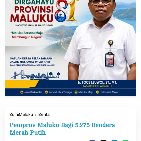
BumiMaluku
/
Berita
P
e
Pemprov Maluku Bagi 5.275 Bendera
m
p
Merah Putih
r
o