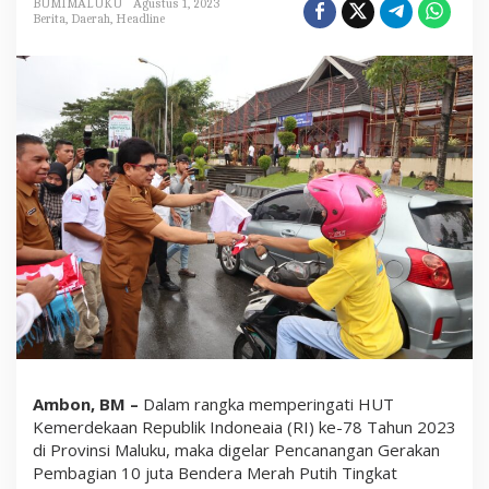
BUMIMALUKU
Agustus 1, 2023
v
Berita
,
Daerah
,
Headline
M
a
l
u
k
u
B
a
g
i
5
.
2
7
5
B
e
n
d
e
r
a
Ambon, BM –
Dalam rangka memperingati HUT
M
Kemerdekaan Republik Indoneaia (RI) ke-78 Tahun 2023
e
r
di Provinsi Maluku, maka digelar Pencanangan Gerakan
a
Pembagian 10 juta Bendera Merah Putih Tingkat
h