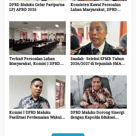
DPRD Maluku Gelar Paripurna
Konsisten Kawal Persoalan
LPJ APBD 2025
Lahan Masyarakat, DPRD
Maluku Akan Panggil Kembali
Kodam
Terkait Persoalan Lahan
Saudah : Seleksi SPMB Tahun
Masyarakat, Komisi I DPRD
2026/2027 di Sejumlah SMA
Maluku Bakal Panggil Kembali
Unggulan Harus Transparan,
Kodam
Objektif dan Bebas Titipan
Komisi I DPRD Maluku
DPRD Maluku Dorong Sinergi
Fasilitasi Perdamaian Wakal-
dengan Kapolda Edukasi
Mamala
Masyarakat dan Dukungan
Investasi