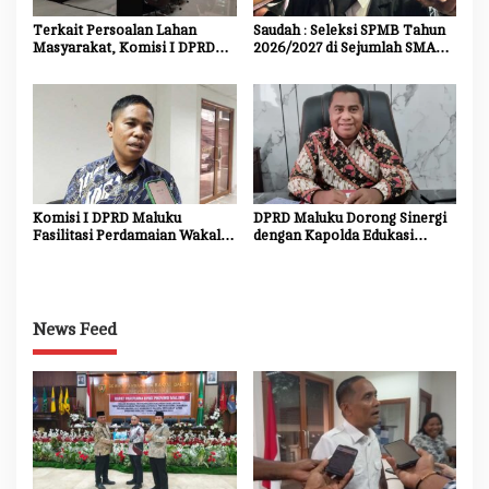
Terkait Persoalan Lahan
Saudah : Seleksi SPMB Tahun
Masyarakat, Komisi I DPRD
2026/2027 di Sejumlah SMA
Maluku Bakal Panggil Kembali
Unggulan Harus Transparan,
Kodam
Objektif dan Bebas Titipan
Komisi I DPRD Maluku
DPRD Maluku Dorong Sinergi
Fasilitasi Perdamaian Wakal-
dengan Kapolda Edukasi
Mamala
Masyarakat dan Dukungan
Investasi
News Feed