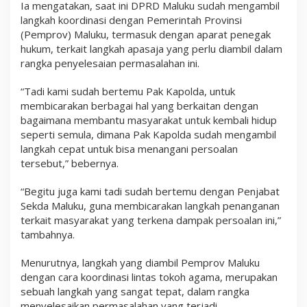
Ia mengatakan, saat ini DPRD Maluku sudah mengambil
e
n
langkah koordinasi dengan Pemerintah Provinsi
y
(Pemprov) Maluku, termasuk dengan aparat penegak
e
hukum, terkait langkah apasaja yang perlu diambil dalam
s
a
rangka penyelesaian permasalahan ini.
t
k
“Tadi kami sudah bertemu Pak Kapolda, untuk
a
membicarakan berbagai hal yang berkaitan dengan
n
bagaimana membantu masyarakat untuk kembali hidup
seperti semula, dimana Pak Kapolda sudah mengambil
langkah cepat untuk bisa menangani persoalan
tersebut,” bebernya.
“Begitu juga kami tadi sudah bertemu dengan Penjabat
Sekda Maluku, guna membicarakan langkah penanganan
terkait masyarakat yang terkena dampak persoalan ini,”
tambahnya.
Menurutnya, langkah yang diambil Pemprov Maluku
dengan cara koordinasi lintas tokoh agama, merupakan
sebuah langkah yang sangat tepat, dalam rangka
menyelesaikan permasalahan yang terjadi.