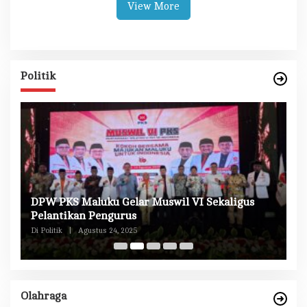
View More
Politik
DPW PKS Maluku Gelar Muswil VI Sekaligus
K
n
Pelantikan Pengurus
M
Di Politik
|
Agustus 24, 2025
Di 
Olahraga