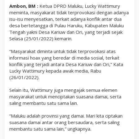
i
Ambon, BM :
Ketua DPRD Maluku, Lucky Wattimury
h
meminta, masyakarat tidak terprovokasi dengan adanya
i
m
isu-isu menyesatkan, terkait adanya konflik antar dua
b
desa bertetangga di Pulau Haruku, Kabupaten Maluku
a
Tengah yakni Desa Kariuw dan Ori, yang terjadi sejak
u
T
Selasa (25/01/2022) kemarin.
i
d
“Masyarakat diminta untuk tidak terprovokasi atas
a
informasi hoax yang beredar di media sosial, terkait
k
T
konflik yang terjadi antara Desa Kariuw dan Ori,” Kata
e
Lucky Wattimury kepada awak media, Rabu
r
(26/01/2022).
p
r
o
Selain itu, Wattimury juga mengajak semua elemen
v
masyarakat untuk menciptakan suasana damai, serta
o
k
saling membantu satu sama lain.
a
s
“Maluku adalah provinsi yang damai. Mari kita ciptakan
i
suasana damai antar orang bersaudara, serta saling
I
s
membantu satu sama lain,” ungkapnya.
u
M