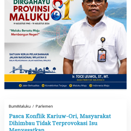
BumiMaluku
/
Parlemen
P
a
Pasca Konflik Kariuw-Ori, Masyarakat
s
c
Dihimbau Tidak Terprovokasi Isu
a
Menyesatkan
K