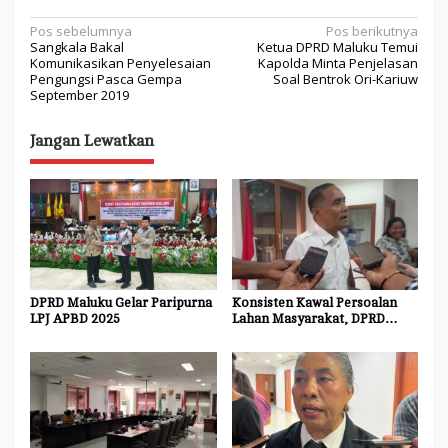
N
Pos sebelumnya
Pos berikutnya
Sangkala Bakal
Ketua DPRD Maluku Temui
a
Komunikasikan Penyelesaian
Kapolda Minta Penjelasan
Pengungsi Pasca Gempa
Soal Bentrok Ori-Kariuw
v
September 2019
i
Jangan Lewatkan
g
a
s
i
p
o
DPRD Maluku Gelar Paripurna
Konsisten Kawal Persoalan
s
LPJ APBD 2025
Lahan Masyarakat, DPRD
Maluku Akan Panggil Kembali
Kodam