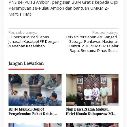
PNS se-Pulau Ambon, pengisian BBM Gratis kepada Ojol
Perempuan se-Pulau Ambon dan bantuan UMKM Z-
Mart.
(TIM)
N
Pos sebelumnya
Pos berikutnya
Gubernur Murad Lepas
Terkait Persiapan AM Sangadji
a
Jenasah Kasatpol PP Dengan
Sebagai Pahlawan Nasional,
Menahan Kesedihan
Komisi IV DPRD Maluku Gelar
v
Rapat Bersama Dinas Sosial
i
Jangan Lewatkan
g
a
s
i
p
o
BPJN Maluku Genjot
Siap Bawa Nama Maluku,
s
Penyelesaian Paket Kritis,
Helvi Nanda Kuhuparuw Minta
Penyedia Jasa Diminta
Doa dan Dukungan
Percepat Progres Proyek
Masyarakat