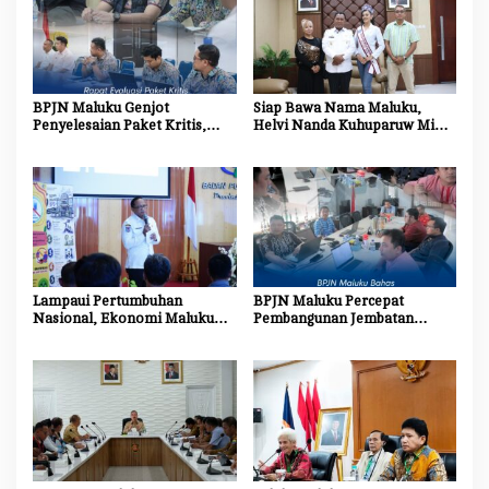
BPJN Maluku Genjot
Siap Bawa Nama Maluku,
Penyelesaian Paket Kritis,
Helvi Nanda Kuhuparuw Minta
Penyedia Jasa Diminta
Doa dan Dukungan
Percepat Progres Proyek
Masyarakat
Lampaui Pertumbuhan
BPJN Maluku Percepat
Nasional, Ekonomi Maluku
Pembangunan Jembatan
Tumbuh 5,31 Persen pada
Gantung Pulau Buru dan
Triwulan II 2026
Ambalau, Wujud Nyata
Menghubungkan Harapan
Masyarakat Kepulauan