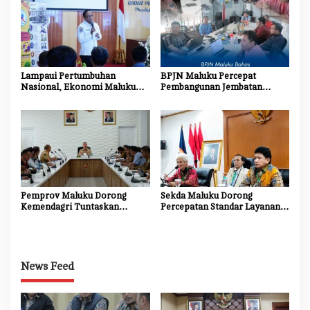
Lampaui Pertumbuhan
BPJN Maluku Percepat
Nasional, Ekonomi Maluku
Pembangunan Jembatan
Tumbuh 5,31 Persen pada
Gantung Pulau Buru dan
Triwulan II 2026
Ambalau, Wujud Nyata
Menghubungkan Harapan
Masyarakat Kepulauan
Pemprov Maluku Dorong
Sekda Maluku Dorong
Kemendagri Tuntaskan
Percepatan Standar Layanan
Penegasan Batas SBB–Maluku
Insinyur Kehutanan, Tegaskan
Tengah
Komitmen Daerah Wujudkan
Profesi Keinsinyuran yang
Berdaya Saing
News Feed