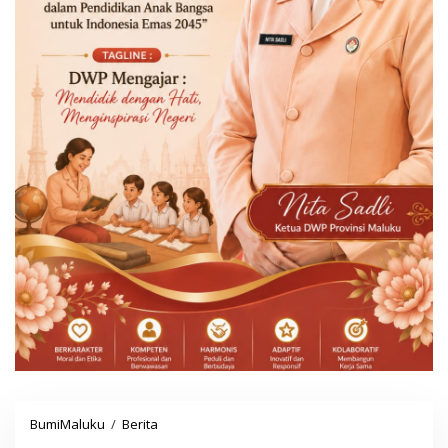
BumiMaluku
/
Berita
M
u