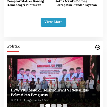
Pemprov Maluku Dorong
Sekda Maluku Dorong
Kemendagri Tuntaskan
Percepatan Standar Layanan
Penegasan Batas SBB–Maluku
Insinyur Kehutanan, Tegaskan
Tengah
Komitmen Daerah Wujudkan
Profesi Keinsinyuran yang
Berdaya Saing
View More
Politik
DPW PKS Maluku Gelar Muswil VI Sekaligus
K
n
Pelantikan Pengurus
M
Di Politik
|
Agustus 24, 2025
Di 