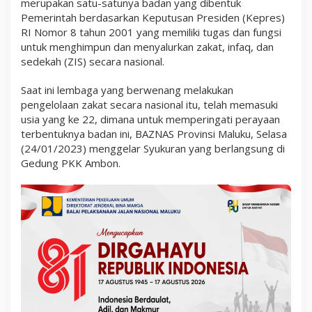
merupakan satu-satunya badan yang dibentuk
a
S
Pemerintah berdasarkan Keputusan Presiden (Kepres)
y
RI Nomor 8 tahun 2001 yang memiliki tugas dan fungsi
u
untuk menghimpun dan menyalurkan zakat, infaq, dan
k
sedekah (ZIS) secara nasional.
u
r
a
Saat ini lembaga yang berwenang melakukan
n
pengelolaan zakat secara nasional itu, telah memasuki
H
U
usia yang ke 22, dimana untuk memperingati perayaan
T
terbentuknya badan ini, BAZNAS Provinsi Maluku, Selasa
B
(24/01/2023) menggelar Syukuran yang berlangsung di
A
Z
Gedung PKK Ambon.
N
A
S
K
e
2
2