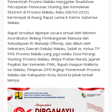
Pemerintah Provinsi Maluku menggelar Roadshow
t
a
Percepatan Penurunan Stunting dan Kemiskinan
n
Ekstrem di Provinsi Maluku, Rabu (08/03/2023)
P
bertempat di Ruang Rapat Lantai 6 Kantor Gubernur
e
n
Maluku.
u
r
Rapat tersebut dipimpin secara virtual oleh Menteri
u
Koordinator Bidang Pembangunan Manusia dan
n
a
Kebudayaan RI Muhadjir Effendy, dan diikuti oleh
n
Sekretaris Daerah (Sekda) Maluku, Sadali Ie, Ketua TP-
S
PKK Provinsi Maluku yang juga selaku Duta Perangi
t
u
Stunting Provinsi Maluku, Widya Pratiwi Murad, Jajaran
n
Pejabat dari Kemenko PMK, Bupati maupun Walikota
t
se-Maluku, Pimpinan OPD lingkup Pemerintah Provinsi
i
n
Maluku dan Kabupaten Kota, beserta pihak terkait
g
lainnya.
d
a
n
K
e
m
i
s