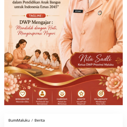
BumiMaluku
/
Berita
K
e