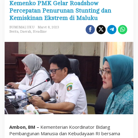
Kemenko PMK Gelar Roadshow
m
e
Percepatan Penurunan Stunting dan
n
Kemiskinan Ekstrem di Maluku
k
o
P
BUMIMALUKU
Maret 8, 2023
M
Berita
,
Daerah
,
Headline
K
G
e
l
a
r
R
o
a
d
s
h
o
w
P
e
r
c
e
Ambon, BM –
Kementerian Koordinator Bidang
p
Pembangunan Manusia dan Kebudayaan RI bersama
a