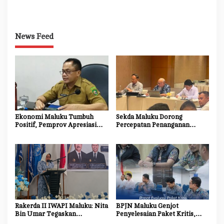
Doa dan Dukungan
Tumbuh 5,31 Persen pada
Masyarakat
Triwulan II 2026
News Feed
Ekonomi Maluku Tumbuh
Sekda Maluku Dorong
Positif, Pemprov Apresiasi
Percepatan Penanganan
Kinerja Tim Ekonomi dan
Dampak Sosial Proyek
Pelaku Usaha
Strategis Nasional Blok
Masela
Rakerda II IWAPI Maluku: Nita
BPJN Maluku Genjot
Bin Umar Tegaskan
Penyelesaian Paket Kritis,
Perempuan Pengusaha Jadi
Penyedia Jasa Diminta