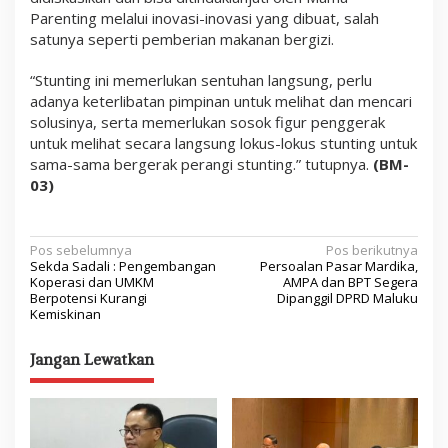
Parenting melalui inovasi-inovasi yang dibuat, salah
satunya seperti pemberian makanan bergizi.
“Stunting ini memerlukan sentuhan langsung, perlu
adanya keterlibatan pimpinan untuk melihat dan mencari
solusinya, serta memerlukan sosok figur penggerak
untuk melihat secara langsung lokus-lokus stunting untuk
sama-sama bergerak perangi stunting.” tutupnya.
(BM-
03)
N
Pos sebelumnya
Pos berikutnya
Sekda Sadali : Pengembangan
Persoalan Pasar Mardika,
a
Koperasi dan UMKM
AMPA dan BPT Segera
Berpotensi Kurangi
Dipanggil DPRD Maluku
v
Kemiskinan
i
Jangan Lewatkan
g
a
s