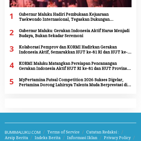
1
Gubernur Maluku Hadiri Pembukaan Kejuaraan
Taekwondo Internasional, Tegaskan Dukungan
Pengembangan Atlet Daerah
2
Gubernur Maluku: Gerakan Indonesia Aktif Harus Menjadi
Budaya, Bukan Sekadar Seremoni
3
Kolaborasi Pemprov dan KORMI Hadirkan Gerakan
Indonesia Aktif, Semarakkan HUT ke-81 RI dan HUT ke-
81 Provinsi Maluku
4
KORMI Maluku Matangkan Persiapan Pencanangan
Gerakan Indonesia Aktif HUT RI ke-81 dan HUT Provinsi
Maluku ke-81
5
MyPertamina Futsal Competition 2026 Sukses Digelar,
Pertamina Dorong Lahirnya Talenta Muda Berprestasi di
Jayapura
BUMIMALUKU.COM
Terms of Service
Catatan Redaksi :
Arsip Berita
Indeks Berita
Informasi Iklan
Privacy Policy