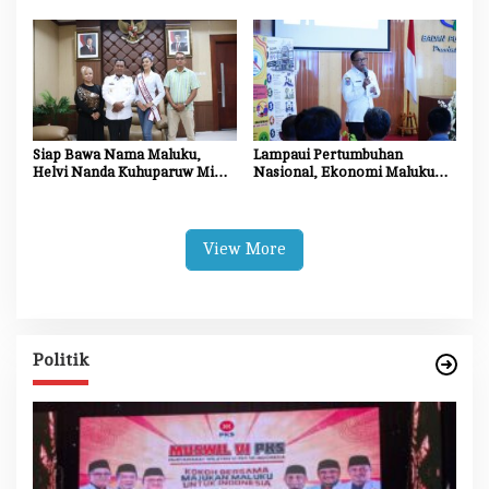
Motor Penggerak UMKM dan
Percepat Progres Proyek
Ekonomi Daerah
Siap Bawa Nama Maluku,
Lampaui Pertumbuhan
Helvi Nanda Kuhuparuw Minta
Nasional, Ekonomi Maluku
Doa dan Dukungan
Tumbuh 5,31 Persen pada
Masyarakat
Triwulan II 2026
View More
Politik