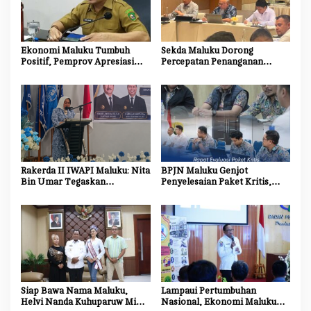
i
p
o
Ekonomi Maluku Tumbuh
Sekda Maluku Dorong
s
Positif, Pemprov Apresiasi
Percepatan Penanganan
Kinerja Tim Ekonomi dan
Dampak Sosial Proyek
Pelaku Usaha
Strategis Nasional Blok
Masela
Rakerda II IWAPI Maluku: Nita
BPJN Maluku Genjot
Bin Umar Tegaskan
Penyelesaian Paket Kritis,
Perempuan Pengusaha Jadi
Penyedia Jasa Diminta
Motor Penggerak UMKM dan
Percepat Progres Proyek
Ekonomi Daerah
Siap Bawa Nama Maluku,
Lampaui Pertumbuhan
Helvi Nanda Kuhuparuw Minta
Nasional, Ekonomi Maluku