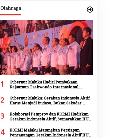
Olahraga
1
Gubernur Maluku Hadiri Pembukaan
Kejuaraan Taekwondo Internasional,
Tegaskan Dukungan Pengembangan Atlet
2
Daerah
Gubernur Maluku: Gerakan Indonesia Aktif
Harus Menjadi Budaya, Bukan Sekadar
Seremoni
3
Kolaborasi Pemprov dan KORMI Hadirkan
Gerakan Indonesia Aktif, Semarakkan HUT
ke-81 RI dan HUT ke-81 Provinsi Maluku
4
KORMI Maluku Matangkan Persiapan
Pencanangan Gerakan Indonesia Aktif HUT