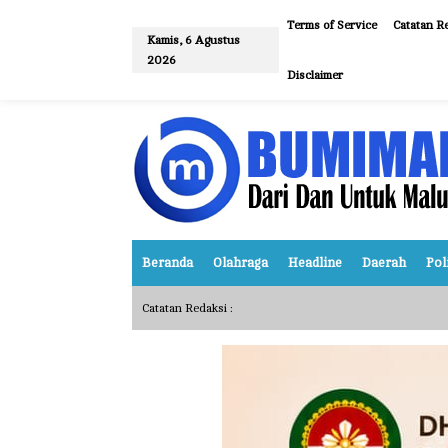
L
e
Terms of Service
Catatan Re
w
Kamis, 6 Agustus
a
2026
t
Disclaimer
i
k
e
k
o
n
t
e
n
Beranda
Olahraga
Headline
Daerah
Pol
Catatan Redaksi :