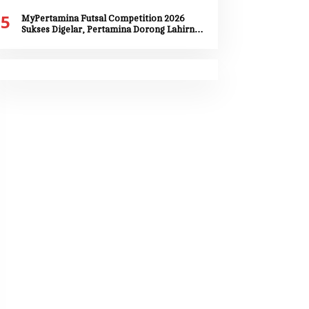
RI ke-81 dan HUT Provinsi Maluku ke-81
5
MyPertamina Futsal Competition 2026
Sukses Digelar, Pertamina Dorong Lahirnya
Talenta Muda Berprestasi di Jayapura