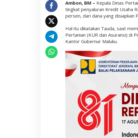
Ambon, BM –
Kepala Dinas Pertan
T
tingkat penyaluran Kredit Usaha 
u
a
persen, dari dana yang disiapkan 
l
T
Hal itu dikatakan Tauda, saat m
e
r
Pertanian (KUR dan Asuransi) di Pr
e
Kantor Gubernur Maluku.
n
d
a
h