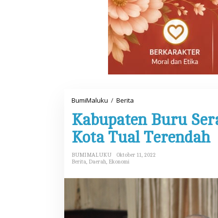
BumiMaluku
/
Berita
K
a
Kabupaten Buru Sera
b
u
p
Kota Tual Terendah
a
t
e
BUMIMALUKU
Oktober 11, 2022
n
Berita
,
Daerah
,
Ekonomi
Seluruh Muktamir
B
Se-Indonesia Tol
u
Soal Penetapan Ma
r
Di Nasional, Politik
|
Okt
u
Ketua Umum
S
e
r