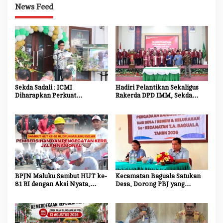
News Feed
Sekda Sadali : ICMI
Hadiri Pelantikan Sekaligus
Diharapkan Perkuat
Rakerda DPD IMM, Sekda
Ekosistem Riset dan Inovasi
Maluku Dorong Mahasiswa
untuk Kemajuan Daerah
Jadi Agen Perubahan dan
Mitra Strategis Pemerintah
BPJN Maluku Sambut HUT ke-
Kecamatan Baguala Satukan
81 RI dengan Aksi Nyata,
Desa, Dorong PBJ yang
Bersihkan dan Cat Ulang Kerb
Transparan dan Akuntabel
Jalan Nasional