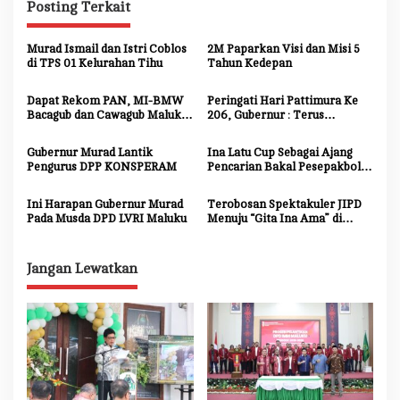
Posting Terkait
g
a
Murad Ismail dan Istri Coblos
2M Paparkan Visi dan Misi 5
s
di TPS 01 Kelurahan Tihu
Tahun Kedepan
i
Dapat Rekom PAN, MI-BMW
Peringati Hari Pattimura Ke
p
Bacagub dan Cawagub Maluku
206, Gubernur : Terus
Pertama yang Dapat
Berbakti dan Berkarya Demi
o
Kendaraan Partai
Kemajuan Maluku
Gubernur Murad Lantik
Ina Latu Cup Sebagai Ajang
s
Pengurus DPP KONSPERAM
Pencarian Bakal Pesepakbola
Gawang Mini Berkualitas
Ini Harapan Gubernur Murad
Terobosan Spektakuler JIPD
Pada Musda DPD LVRI Maluku
Menuju “Gita Ina Ama” di
Launching
Jangan Lewatkan