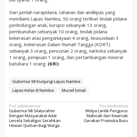
Dari jumlah narapidana, tahanan dan andikpas yang
mendiami Lapas Namlea, 50 orang terlibat tindak pidana
perlindungan anak, korupsi sebanyak 13 orang,
pembunuhan sebanyak 10 orang, tindak pidana
kekerasan atau penganiayaan 4 orang, keasusilaan 3
orang, Kekerasan Dalam Rumah Tangga (KDRT)
sebanyak 3 orang, pencurian 2 orang, narkoba sebanyak
1 orang, penipuan 1 orang, dan pertambangan mineral
batubara 1 orang.
(KRI)
Gubernur MI Kunjungi Lapas Namlea
Lapas Kelas III Namlea
Murad Ismail
N
Pos sebelumnya
Pos berikutnya
Gubernur MI Silaturahmi
Widya Lantik Pengurus
a
Dengan Masyarakat Adat
Mabicab dan Kwarcab
Leisela Sekaligus Serahkan
Gerakan Pramuka Buru
v
Hewan Qurban Bagi Warga
i