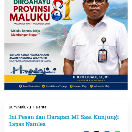
BumiMaluku
/
Berita
I
n
Ini Pesan dan Harapan MI Saat Kunjungi
i
P
Lapas Namlea
e
s