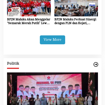
BPJN Maluku Akan Menggelar
BPJN Maluku Perkuat Sinergi
“Semarak Merah Putih” Lewat
dengan PLN dan Kejati,
Beragam Mata Lomba
Percepat Relokasi Tiang
Listrik Demi Kelancaran
Proyek Strategis
View More
Politik