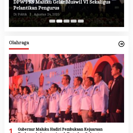
DPW PKS Maluku Gelar Muswil VI Sekaligus
K
n
Pelantikan Pengurus
M
Di Politik
|
Agustus 24, 2025
Di 
Olahraga
1
Gubernur Maluku Hadiri Pembukaan Kejuaraan