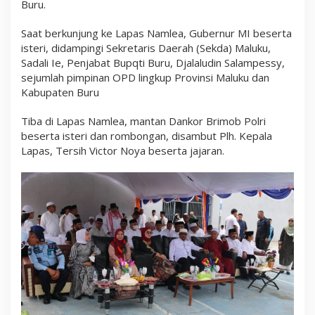
Buru.
p
a
s
Saat berkunjung ke Lapas Namlea, Gubernur MI beserta
N
isteri, didampingi Sekretaris Daerah (Sekda) Maluku,
a
Sadali Ie, Penjabat Bupqti Buru, Djalaludin Salampessy,
m
l
sejumlah pimpinan OPD lingkup Provinsi Maluku dan
e
Kabupaten Buru
a
Tiba di Lapas Namlea, mantan Dankor Brimob Polri
beserta isteri dan rombongan, disambut Plh. Kepala
Lapas, Tersih Victor Noya beserta jajaran.