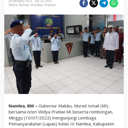
BUMIMALUKU
Juli 10, 2022
a
Berita
,
Daerah
,
Headline
,
Hukrim
n
d
a
n
H
a
r
a
p
a
n
M
I
S
a
a
t
K
u
n
j
u
Namlea, BM –
Gubernur Maluku, Murad Ismail (MI)
n
bersama isteri Widya Pratiwi MI beserta rombongan,
g
i
Minggu (10/07/2022) mengunjungi Lembaga
L
Pemasyarakatan (Lapas) Kelas III Namlea, Kabupaten
a