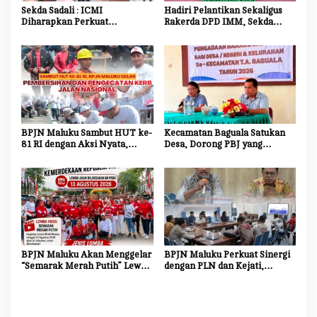
Sekda Sadali : ICMI
Hadiri Pelantikan Sekaligus
Diharapkan Perkuat
Rakerda DPD IMM, Sekda
Ekosistem Riset dan Inovasi
Maluku Dorong Mahasiswa
untuk Kemajuan Daerah
Jadi Agen Perubahan dan
Mitra Strategis Pemerintah
BPJN Maluku Sambut HUT ke-
Kecamatan Baguala Satukan
81 RI dengan Aksi Nyata,
Desa, Dorong PBJ yang
Bersihkan dan Cat Ulang Kerb
Transparan dan Akuntabel
Jalan Nasional
BPJN Maluku Akan Menggelar
BPJN Maluku Perkuat Sinergi
“Semarak Merah Putih” Lewat
dengan PLN dan Kejati,
Beragam Mata Lomba
Percepat Relokasi Tiang
Listrik Demi Kelancaran
Proyek Strategis