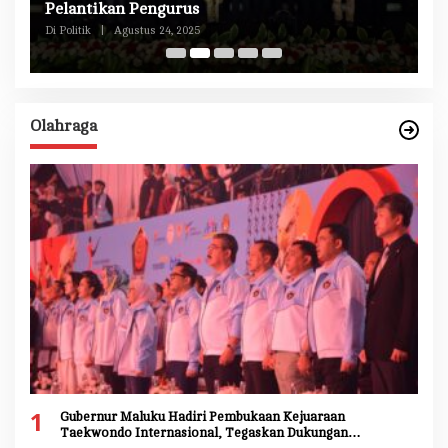
n
Pelantikan Pengurus
M
Di Politik
|
Agustus 24, 2025
Di 
Olahraga
1
Gubernur Maluku Hadiri Pembukaan Kejuaraan
Taekwondo Internasional, Tegaskan Dukungan