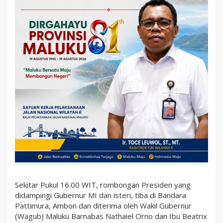
o
n
M
e
n
g
g
u
n
a
k
a
n
P
e
s
a
w
a
t
K
e
p
Sekitar Pukul 16.00 WIT, rombongan Presiden yang
r
didampingi Gubernur MI dan isteri, tiba di Bandara
e
s
Pattimura, Ambon dan diterima oleh Wakil Gubernur
i
(Wagub) Maluku Barnabas Nathaiel Orno dan Ibu Beatrix
d