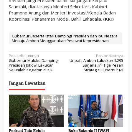
mendampingi Presiden dalam kunjungam kerja di
Saumlaki, diantaranya Menteri Sekretaris Kabinet
Pramono Anung dan Menteri Investasi/Kepala Badan
Koordinasi Penanaman Modal, Bahlil Lahadalia.
(KRI)
Gubernur Beserta Isteri Dampingi Presiden dan Ibu Negara
Menuju Ambon Menggunakan Pesawat Kepresidenan
N
Pos sebelumnya
Pos berikutnya
Gubernur Maluku Dampingi
Unpatti Ambon Luluskan 1.295
a
Presiden Jokowi Lakukan
Sarjana, Ini Tiga Pesan
Sejumlah Kegiatan di KKT
Strategis Gubernur MI
v
i
Jangan Lewatkan
g
a
s
i
p
o
Perkuat Tata Kelola
Buka Rakerda II IWAPI