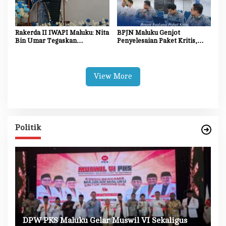
Rakerda II IWAPI Maluku: Nita
BPJN Maluku Genjot
Bin Umar Tegaskan
Penyelesaian Paket Kritis,
Perempuan Pengusaha Jadi
Penyedia Jasa Diminta
Motor Penggerak UMKM dan
Percepat Progres Proyek
Ekonomi Daerah
View More
Politik
DPW PKS Maluku Gelar Muswil VI Sekaligus
K