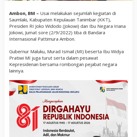
r
e
s
Ambon, BM –
Usai melakukan sejumlah kegiatan di
i
Saumlaki, Kabupaten Kepulauan Tanimbar (KKT),
d
Presiden RI Joko Widodo (Jokowi) dan Ibu Negara Iriana
e
n
Jokowi, Jumat sore (2/9/2022) tiba di Bandara
d
Internasional Pattimura Ambon.
a
n
Gubernur Maluku, Murad Ismail (MI) beserta Ibu Widya
I
b
Pratiwi MI juga turut serta dalam pesawat
u
Kepresidenan bersama rombongan pejabat negara
N
lainnya.
e
g
a
r
a
M
e
n
u
j
u
A
m
b