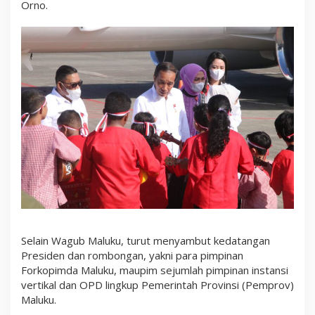
Orno.
e
n
a
n
Selain Wagub Maluku, turut menyambut kedatangan
Presiden dan rombongan, yakni para pimpinan
Forkopimda Maluku, maupim sejumlah pimpinan instansi
vertikal dan OPD lingkup Pemerintah Provinsi (Pemprov)
Maluku.