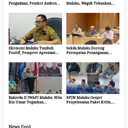
Pengadaan, Pemkot Ambon
Maluku, Wagub Tekankan
s
Tingkatkan Kompetensi
Pentingnya Keamanan dan
Aparatur Melalui Bimtek E-
Akses Perbankan bagi UMKM
Purchasing
Ekonomi Maluku Tumbuh
Sekda Maluku Dorong
Positif, Pemprov Apresiasi
Percepatan Penanganan
Kinerja Tim Ekonomi dan
Dampak Sosial Proyek
Pelaku Usaha
Strategis Nasional Blok
Masela
Rakerda II IWAPI Maluku: Nita
BPJN Maluku Genjot
Bin Umar Tegaskan
Penyelesaian Paket Kritis,
Perempuan Pengusaha Jadi
Penyedia Jasa Diminta
Motor Penggerak UMKM dan
Percepat Progres Proyek
Ekonomi Daerah
News Feed