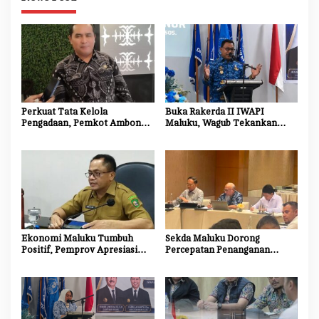
Perkuat Tata Kelola
Buka Rakerda II IWAPI
Pengadaan, Pemkot Ambon
Maluku, Wagub Tekankan
Tingkatkan Kompetensi
Pentingnya Keamanan dan
Aparatur Melalui Bimtek E-
Akses Perbankan bagi UMKM
Purchasing
Ekonomi Maluku Tumbuh
Sekda Maluku Dorong
Positif, Pemprov Apresiasi
Percepatan Penanganan
Kinerja Tim Ekonomi dan
Dampak Sosial Proyek
Pelaku Usaha
Strategis Nasional Blok
Masela