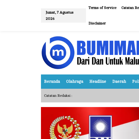
L
e
Terms of Service
Catatan Re
w
Jumat, 7 Agustus
a
2026
t
Disclaimer
i
k
e
k
o
n
t
e
n
Beranda
Olahraga
Headline
Daerah
Pol
Catatan Redaksi :