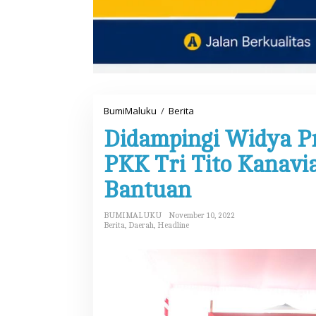
BumiMaluku
/
Berita
D
i
Didampingi Widya P
d
a
m
PKK Tri Tito Kanavi
p
i
Bantuan
n
g
i
BUMIMALUKU
November 10, 2022
W
Berita
,
Daerah
,
Headline
i
d
y
a
P
r
a
t