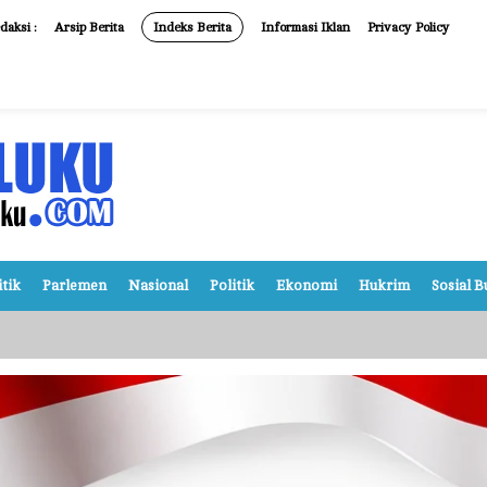
daksi :
Arsip Berita
Indeks Berita
Informasi Iklan
Privacy Policy
itik
Parlemen
Nasional
Politik
Ekonomi
Hukrim
Sosial 