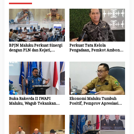
BPJN Maluku Perkuat Sinergi
Perkuat Tata Kelola
dengan PLN dan Kejati,
Pengadaan, Pemkot Ambon
Percepat Relokasi Tiang
Tingkatkan Kompetensi
Listrik Demi Kelancaran
Aparatur Melalui Bimtek E-
Proyek Strategis
Purchasing
Buka Rakerda II IWAPI
Ekonomi Maluku Tumbuh
Maluku, Wagub Tekankan
Positif, Pemprov Apresiasi
Pentingnya Keamanan dan
Kinerja Tim Ekonomi dan
Akses Perbankan bagi UMKM
Pelaku Usaha