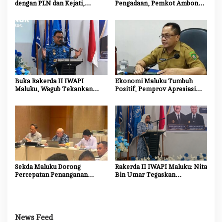
s
dengan PLN dan Kejati,
Pengadaan, Pemkot Ambon
Percepat Relokasi Tiang
Tingkatkan Kompetensi
Listrik Demi Kelancaran
Aparatur Melalui Bimtek E-
Proyek Strategis
Purchasing
Buka Rakerda II IWAPI
Ekonomi Maluku Tumbuh
Maluku, Wagub Tekankan
Positif, Pemprov Apresiasi
Pentingnya Keamanan dan
Kinerja Tim Ekonomi dan
Akses Perbankan bagi UMKM
Pelaku Usaha
Sekda Maluku Dorong
Rakerda II IWAPI Maluku: Nita
Percepatan Penanganan
Bin Umar Tegaskan
Dampak Sosial Proyek
Perempuan Pengusaha Jadi
Strategis Nasional Blok
Motor Penggerak UMKM dan
Masela
Ekonomi Daerah
News Feed