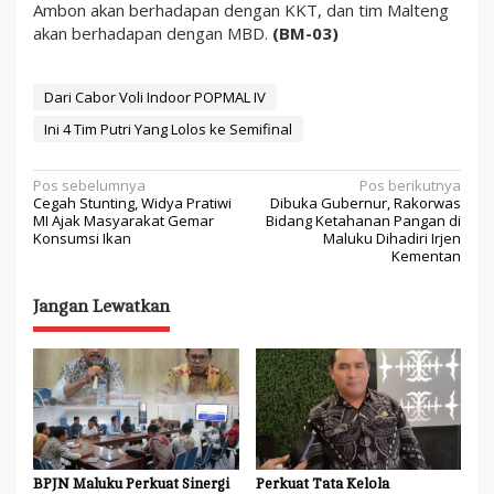
Ambon akan berhadapan dengan KKT, dan tim Malteng
akan berhadapan dengan MBD.
(BM-03)
Dari Cabor Voli Indoor POPMAL IV
Ini 4 Tim Putri Yang Lolos ke Semifinal
N
Pos sebelumnya
Pos berikutnya
Cegah Stunting, Widya Pratiwi
Dibuka Gubernur, Rakorwas
a
MI Ajak Masyarakat Gemar
Bidang Ketahanan Pangan di
Konsumsi Ikan
Maluku Dihadiri Irjen
v
Kementan
i
Jangan Lewatkan
g
a
s
i
p
o
BPJN Maluku Perkuat Sinergi
Perkuat Tata Kelola