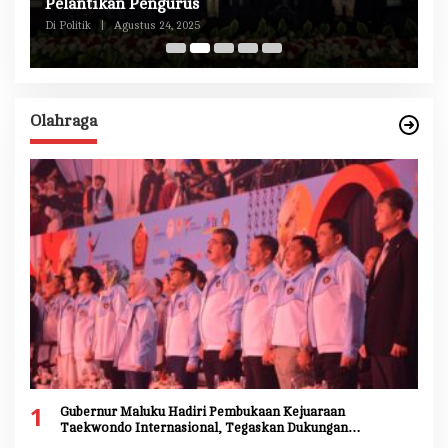
n
Pelantikan Pengurus
M
Di Politik
|
Agustus 24, 2025
Di 
Olahraga
1
Gubernur Maluku Hadiri Pembukaan Kejuaraan
Taekwondo Internasional, Tegaskan Dukungan
Pengembangan Atlet Daerah