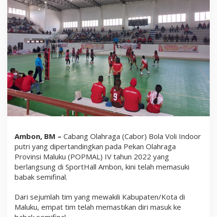
n
d
o
o
r
P
O
P
M
A
L
I
V
,
I
n
i
Ambon, BM –
Cabang Olahraga (Cabor) Bola Voli Indoor
4
putri yang dipertandingkan pada Pekan Olahraga
T
i
Provinsi Maluku (POPMAL) IV tahun 2022 yang
m
berlangsung di SportHall Ambon, kini telah memasuki
P
babak semifinal.
u
t
r
Dari sejumlah tim yang mewakili Kabupaten/Kota di
i
Maluku, empat tim telah memastikan diri masuk ke
Y
a
babak semifinal.