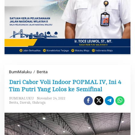
BumiMaluku
/
Berita
D
a
Dari Cabor Voli Indoor POPMAL IV, Ini 4
r
i
Tim Putri Yang Lolos ke Semifinal
C
a
BUMIMALUKU
November 24, 2022
b
Berita
,
Daerah
,
Olahraga
o
r
V
o
l
i
I