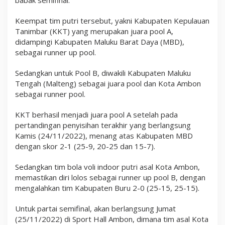
n
g
Keempat tim putri tersebut, yakni Kabupaten Kepulauan
L
Tanimbar (KKT) yang merupakan juara pool A,
o
l
didampingi Kabupaten Maluku Barat Daya (MBD),
o
sebagai runner up pool.
s
k
e
Sedangkan untuk Pool B, diwakili Kabupaten Maluku
S
Tengah (Malteng) sebagai juara pool dan Kota Ambon
e
sebagai runner pool.
m
i
f
KKT berhasil menjadi juara pool A setelah pada
i
pertandingan penyisihan terakhir yang berlangsung
n
Kamis (24/11/2022), menang atas Kabupaten MBD
a
l
dengan skor 2-1 (25-9, 20-25 dan 15-7).
Sedangkan tim bola voli indoor putri asal Kota Ambon,
memastikan diri lolos sebagai runner up pool B, dengan
mengalahkan tim Kabupaten Buru 2-0 (25-15, 25-15).
Untuk partai semifinal, akan berlangsung Jumat
(25/11/2022) di Sport Hall Ambon, dimana tim asal Kota