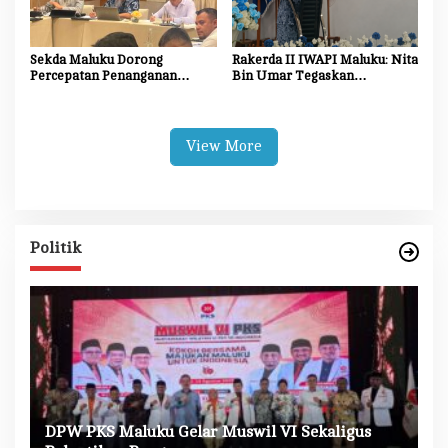
Sekda Maluku Dorong
Rakerda II IWAPI Maluku: Nita
Percepatan Penanganan
Bin Umar Tegaskan
Dampak Sosial Proyek
Perempuan Pengusaha Jadi
Strategis Nasional Blok
Motor Penggerak UMKM dan
Masela
Ekonomi Daerah
View More
Politik
DPW PKS Maluku Gelar Muswil VI Sekaligus
K