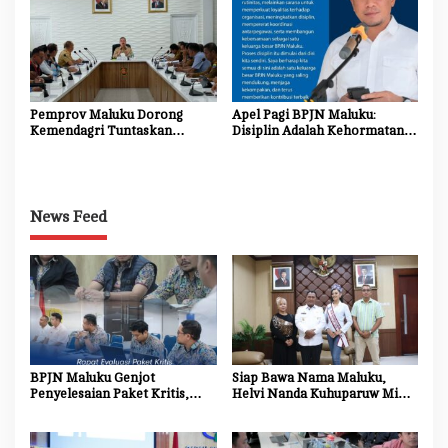
Menghubungkan Harapan
Masyarakat Kepulauan
Pemprov Maluku Dorong
Apel Pagi BPJN Maluku:
Kemendagri Tuntaskan
Disiplin Adalah Kehormatan,
Penegasan Batas SBB–Maluku
Integritas Adalah Jati Diri
Tengah
News Feed
BPJN Maluku Genjot
Siap Bawa Nama Maluku,
Penyelesaian Paket Kritis,
Helvi Nanda Kuhuparuw Minta
Penyedia Jasa Diminta
Doa dan Dukungan
Percepat Progres Proyek
Masyarakat