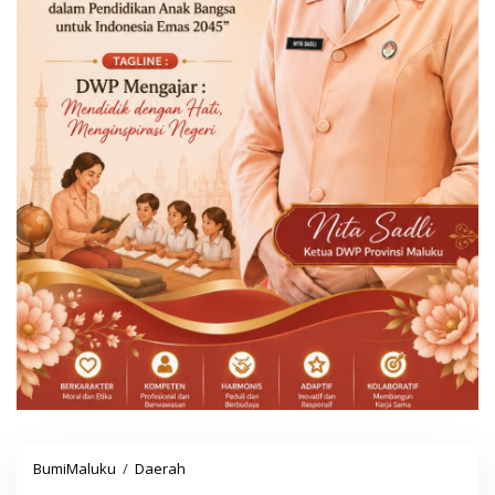
BumiMaluku
/
Daerah
D
a