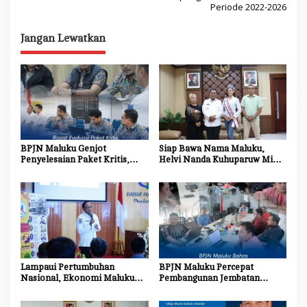
Periode 2022-2026
v
i
Jangan Lewatkan
g
a
s
i
p
o
BPJN Maluku Genjot
Siap Bawa Nama Maluku,
Penyelesaian Paket Kritis,
Helvi Nanda Kuhuparuw Minta
s
Penyedia Jasa Diminta
Doa dan Dukungan
Percepat Progres Proyek
Masyarakat
Lampaui Pertumbuhan
BPJN Maluku Percepat
Nasional, Ekonomi Maluku
Pembangunan Jembatan
Tumbuh 5,31 Persen pada
Gantung Pulau Buru dan
Triwulan II 2026
Ambalau, Wujud Nyata