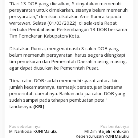
“Dari 13 DOB yang diusulkan, 5 dinyatakan memenuhi
persyaratan untuk dimekarkan, sisanya belum memenuhi
persyaratan,” demikian dikatakan Amir Rumra kepada
wartawan, Selasa (01/03/2022), di sela-sela Rapat
Terbuka Pembahasan Perkembangan 13 DOB bersama
Tim Pemekaran Kabupaten/Kota.
Dikatakan Rumra, mengenai nasib 8 calon DOB yang
belum memenuhi persyaratan, harus segera dilengkapi
tim pemekaran dan Pemerintah Daerah masing-masing,
agar dapat diusulkan ke Pemerintah Pusat.
“Lima calon DOB sudah memenuhi syarat antara lain
jumlah kecamatannya, termasjk persetujuan bersama
pemerintah daerahnya. Bahkan ada jua calon DOB yang
sudah sampai pada tahapan pembuatan peta,”
tandasnya.
(KRI)
N
Pos sebelumnya
Pos berikutnya
MI Nahkodai KONI Maluku
MI Diminta Jeli Tentukan
a
Kepengurusan KONI Maluku