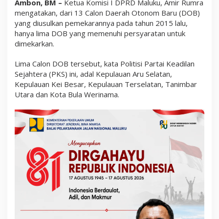
Ambon, BM –
Ketua Komisi I DPRD Maluku, Amir Rumra
y
a
mengatakan, dari 13 Calon Daerah Otonom Baru (DOB)
r
yang diusulkan pemekarannya pada tahun 2015 lalu,
a
hanya lima DOB yang memenuhi persyaratan untuk
t
a
dimekarkan.
n
Lima Calon DOB tersebut, kata Politisi Partai Keadilan
Sejahtera (PKS) ini, adal Kepulauan Aru Selatan,
Kepulauan Kei Besar, Kepulauan Terselatan, Tanimbar
Utara dan Kota Bula Werinama.