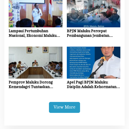
Lampaui Pertumbuhan
BPJN Maluku Percepat
Nasional, Ekonomi Maluku
Pembangunan Jembatan
Tumbuh 5,31 Persen pada
Gantung Pulau Buru dan
Triwulan II 2026
Ambalau, Wujud Nyata
Menghubungkan Harapan
Masyarakat Kepulauan
Pemprov Maluku Dorong
Apel Pagi BPJN Maluku:
Kemendagri Tuntaskan
Disiplin Adalah Kehormatan,
Penegasan Batas SBB–Maluku
Integritas Adalah Jati Diri
Tengah
View More