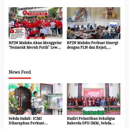
Bersihkan dan Cat Ulang Kerb
Transparan dan Akuntabel
Jalan Nasional
BPJN Maluku Akan Menggelar
BPJN Maluku Perkuat Sinergi
“Semarak Merah Putih” Lewat
dengan PLN dan Kejati,
Beragam Mata Lomba
Percepat Relokasi Tiang
Listrik Demi Kelancaran
Proyek Strategis
News Feed
Sekda Sadali : ICMI
Hadiri Pelantikan Sekaligus
Diharapkan Perkuat
Rakerda DPD IMM, Sekda
Ekosistem Riset dan Inovasi
Maluku Dorong Mahasiswa