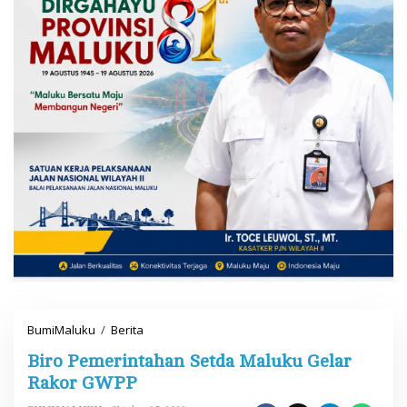
BumiMaluku
/
Berita
B
i
Biro Pemerintahan Setda Maluku Gelar
r
o
Rakor GWPP
P
e