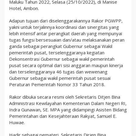
Maluku Tahun 2022, Selasa (25/10/2022), di Manise
k
Hotel, Ambon.
o
r
G
Adapun tujuan dari diselenggarakannya Rakor PGWPP,
W
yakni untuk terjalinnya koordinasi dan sinergitas yang
P
P
lebih intensif antar perangkat daerah yang mempunyai
tugas fungsi bersesuaian dan/atau melaksanakan peran
ganda sebagai perangkat Gubernur sebagai Wakil
pemerintah pusat, terselenggaranya kegiatan
Dekonsentrasi Gubernur sebagai wakil pemerintah
pusat secara optimal dari sisi anggaran maupun kinerja
dan terselenggaranya 46 tugas dan wewenang
Gubernur sebagai wakil pemerintah pusat sesuai
Peraturan Pemerintah Nomor 33 Tahun 2018.
Rakor dibuka secara resmi oleh Sekretaris Ditjen Bina
Administrasi Kewilayahan Kementerian Dalam Negeri RI,
Indra Gunawan, SE. MPA yang didampingi Asisten Bidang
Pemerintahan dan Kesejahteraan Rakyat, Samuel E.
Huwae.
Hadir sebagai pemateri, Sekretaris Dirjen Bina