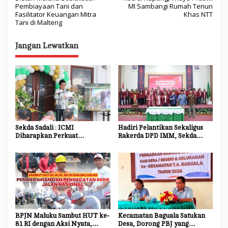
a
Pembiayaan Tani dan
MI Sambangi Rumah Tenun
Fasilitator Keuangan Mitra
Khas NTT
v
Tani di Malteng
i
Jangan Lewatkan
g
a
s
i
p
o
Sekda Sadali : ICMI
Hadiri Pelantikan Sekaligus
s
Diharapkan Perkuat
Rakerda DPD IMM, Sekda
Ekosistem Riset dan Inovasi
Maluku Dorong Mahasiswa
untuk Kemajuan Daerah
Jadi Agen Perubahan dan
Mitra Strategis Pemerintah
BPJN Maluku Sambut HUT ke-
Kecamatan Baguala Satukan
81 RI dengan Aksi Nyata,
Desa, Dorong PBJ yang