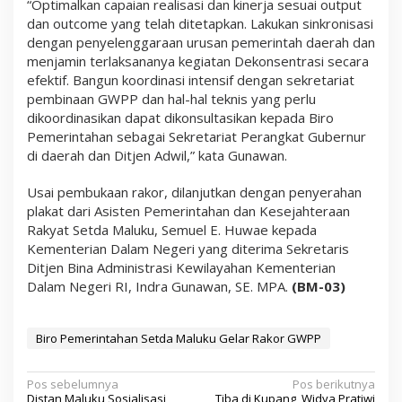
“Optimalkan capaian realisasi dan kinerja sesuai output
dan outcome yang telah ditetapkan. Lakukan sinkronisasi
dengan penyelenggaraan urusan pemerintah daerah dan
menjamin terlaksananya kegiatan Dekonsentrasi secara
efektif. Bangun koordinasi intensif dengan sekretariat
pembinaan GWPP dan hal-hal teknis yang perlu
dikoordinasikan dapat dikonsultasikan kepada Biro
Pemerintahan sebagai Sekretariat Perangkat Gubernur
di daerah dan Ditjen Adwil,” kata Gunawan.
Usai pembukaan rakor, dilanjutkan dengan penyerahan
plakat dari Asisten Pemerintahan dan Kesejahteraan
Rakyat Setda Maluku, Semuel E. Huwae kepada
Kementerian Dalam Negeri yang diterima Sekretaris
Ditjen Bina Administrasi Kewilayahan Kementerian
Dalam Negeri RI, Indra Gunawan, SE. MPA.
(BM-03)
Biro Pemerintahan Setda Maluku Gelar Rakor GWPP
N
Pos sebelumnya
Pos berikutnya
Distan Maluku Sosialisasi
Tiba di Kupang, Widya Pratiwi