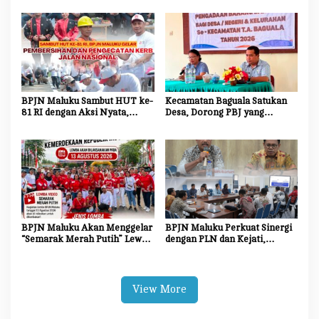
untuk Kemajuan Daerah
Jadi Agen Perubahan dan
Mitra Strategis Pemerintah
BPJN Maluku Sambut HUT ke-
Kecamatan Baguala Satukan
81 RI dengan Aksi Nyata,
Desa, Dorong PBJ yang
Bersihkan dan Cat Ulang Kerb
Transparan dan Akuntabel
Jalan Nasional
BPJN Maluku Akan Menggelar
BPJN Maluku Perkuat Sinergi
“Semarak Merah Putih” Lewat
dengan PLN dan Kejati,
Beragam Mata Lomba
Percepat Relokasi Tiang
Listrik Demi Kelancaran
Proyek Strategis
View More