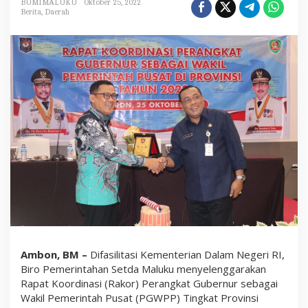
BUMIMALUKU
Oktober 25, 2022
m
Berita
,
Daerah
e
r
i
n
t
a
h
a
n
S
e
t
d
a
M
a
l
u
k
u
G
e
Ambon, BM –
Difasilitasi Kementerian Dalam Negeri RI,
l
Biro Pemerintahan Setda Maluku menyelenggarakan
a
r
Rapat Koordinasi (Rakor) Perangkat Gubernur sebagai
R
Wakil Pemerintah Pusat (PGWPP) Tingkat Provinsi
a