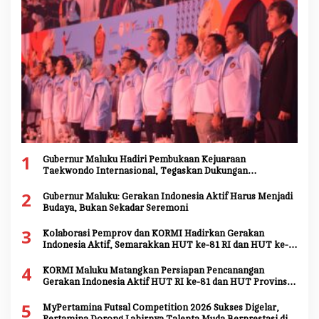
1
Gubernur Maluku Hadiri Pembukaan Kejuaraan
Taekwondo Internasional, Tegaskan Dukungan
Pengembangan Atlet Daerah
2
Gubernur Maluku: Gerakan Indonesia Aktif Harus Menjadi
Budaya, Bukan Sekadar Seremoni
3
Kolaborasi Pemprov dan KORMI Hadirkan Gerakan
Indonesia Aktif, Semarakkan HUT ke-81 RI dan HUT ke-
81 Provinsi Maluku
4
KORMI Maluku Matangkan Persiapan Pencanangan
Gerakan Indonesia Aktif HUT RI ke-81 dan HUT Provinsi
Maluku ke-81
5
MyPertamina Futsal Competition 2026 Sukses Digelar,
Pertamina Dorong Lahirnya Talenta Muda Berprestasi di