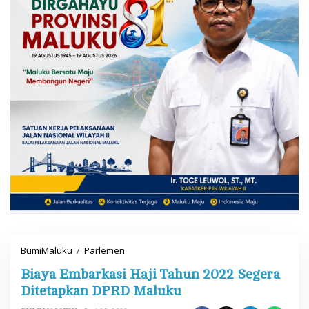
BumiMaluku
/
Parlemen
B
i
Biaya Embarkasi Haji Tahun 2022 Segera
a
y
Ditetapkan DPRD Maluku
a
E