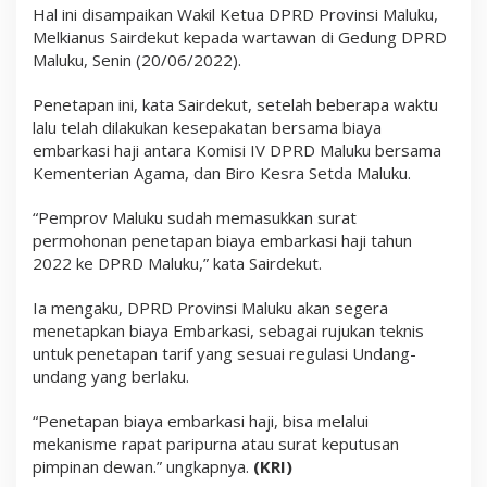
i
Hal ini disampaikan Wakil Ketua DPRD Provinsi Maluku,
t
Melkianus Sairdekut kepada wartawan di Gedung DPRD
e
Maluku, Senin (20/06/2022).
t
a
p
Penetapan ini, kata Sairdekut, setelah beberapa waktu
k
lalu telah dilakukan kesepakatan bersama biaya
a
embarkasi haji antara Komisi IV DPRD Maluku bersama
n
D
Kementerian Agama, dan Biro Kesra Setda Maluku.
P
R
“Pemprov Maluku sudah memasukkan surat
D
M
permohonan penetapan biaya embarkasi haji tahun
a
2022 ke DPRD Maluku,” kata Sairdekut.
l
u
Ia mengaku, DPRD Provinsi Maluku akan segera
k
u
menetapkan biaya Embarkasi, sebagai rujukan teknis
untuk penetapan tarif yang sesuai regulasi Undang-
undang yang berlaku.
“Penetapan biaya embarkasi haji, bisa melalui
mekanisme rapat paripurna atau surat keputusan
pimpinan dewan.” ungkapnya.
(KRI)