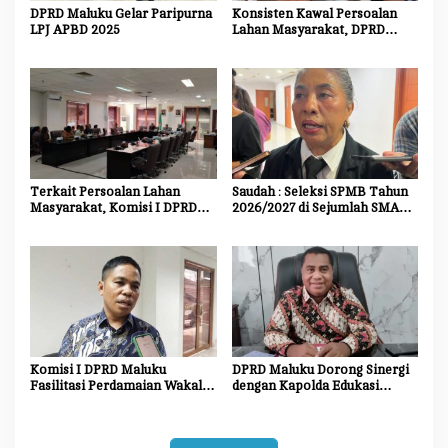
DPRD Maluku Gelar Paripurna
Konsisten Kawal Persoalan
LPJ APBD 2025
Lahan Masyarakat, DPRD
Maluku Akan Panggil Kembali
Kodam
Terkait Persoalan Lahan
Saudah : Seleksi SPMB Tahun
Masyarakat, Komisi I DPRD
2026/2027 di Sejumlah SMA
Maluku Bakal Panggil Kembali
Unggulan Harus Transparan,
Kodam
Objektif dan Bebas Titipan
Komisi I DPRD Maluku
DPRD Maluku Dorong Sinergi
Fasilitasi Perdamaian Wakal-
dengan Kapolda Edukasi
Mamala
Masyarakat dan Dukungan
Investasi