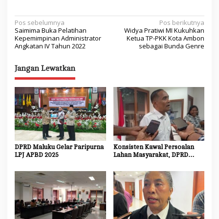
N
Pos sebelumnya
Pos berikutnya
Saimima Buka Pelatihan
Widya Pratiwi MI Kukuhkan
a
Kepemimpinan Administrator
Ketua TP-PKK Kota Ambon
Angkatan IV Tahun 2022
sebagai Bunda Genre
v
i
Jangan Lewatkan
g
a
s
i
p
o
DPRD Maluku Gelar Paripurna
Konsisten Kawal Persoalan
LPJ APBD 2025
Lahan Masyarakat, DPRD
s
Maluku Akan Panggil Kembali
Kodam