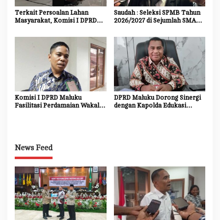
Terkait Persoalan Lahan
Saudah : Seleksi SPMB Tahun
Masyarakat, Komisi I DPRD
2026/2027 di Sejumlah SMA
Maluku Bakal Panggil Kembali
Unggulan Harus Transparan,
Kodam
Objektif dan Bebas Titipan
Komisi I DPRD Maluku
DPRD Maluku Dorong Sinergi
Fasilitasi Perdamaian Wakal-
dengan Kapolda Edukasi
Mamala
Masyarakat dan Dukungan
Investasi
News Feed