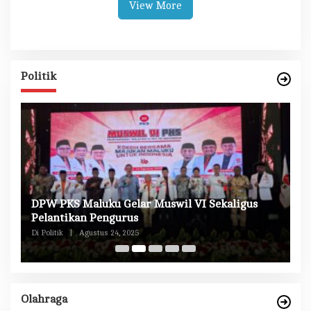
View More
Politik
DPW PKS Maluku Gelar Muswil VI Sekaligus
K
n
Pelantikan Pengurus
M
Di Politik
|
Agustus 24, 2025
Di 
Olahraga