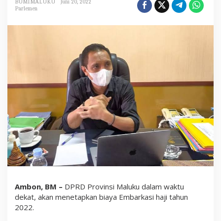
BUMIMALUKU
Juni 20, 2022
m
Parlemen
b
a
r
k
a
s
i
H
a
j
i
T
a
h
u
n
2
0
2
2
S
e
Ambon, BM –
DPRD Provinsi Maluku dalam waktu
g
e
dekat, akan menetapkan biaya Embarkasi haji tahun
r
2022.
a
D