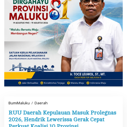
BumiMaluku
/
Daerah
R
U
RUU Daerah Kepulauan Masuk Prolegnas
U
D
2026, Hendrik Lewerissa Gerak Cepat
a
Perkuat Koalisi 10 Provinsi
e