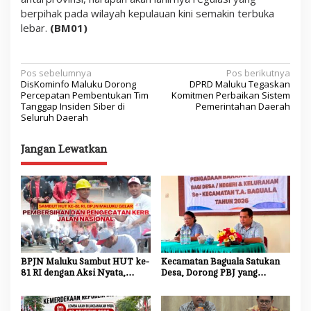
berpihak pada wilayah kepulauan kini semakin terbuka
lebar.
(BM01)
N
Pos sebelumnya
Pos berikutnya
DisKominfo Maluku Dorong
DPRD Maluku Tegaskan
a
Percepatan Pembentukan Tim
Komitmen Perbaikan Sistem
Tanggap Insiden Siber di
Pemerintahan Daerah
v
Seluruh Daerah
i
Jangan Lewatkan
g
a
s
i
p
o
BPJN Maluku Sambut HUT ke-
Kecamatan Baguala Satukan
s
81 RI dengan Aksi Nyata,
Desa, Dorong PBJ yang
Bersihkan dan Cat Ulang Kerb
Transparan dan Akuntabel
Jalan Nasional