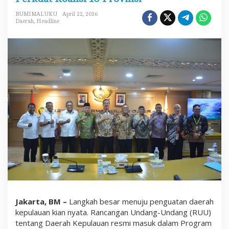
r
a
BUMIMALUKU
April 22, 2026
h
Daerah
,
Headline
K
e
p
u
l
a
u
a
n
M
a
s
u
k
P
r
o
l
e
g
n
Jakarta, BM –
Langkah besar menuju penguatan daerah
a
s
kepulauan kian nyata. Rancangan Undang-Undang (RUU)
2
tentang Daerah Kepulauan resmi masuk dalam Program
0