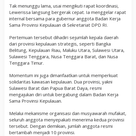
t
Tak menunggu lama, usai mengikuti rapat koordinasi,
P
Lewerissa langsung bergerak cepat. Ia menggelar rapat
e
r
internal bersama para gubernur anggota Badan Kerja
k
Sama Provinsi Kepulauan di Sekretariat DPD RI.
u
a
Pertemuan tersebut dihadiri sejumlah kepala daerah
t
K
dari provinsi kepulauan strategis, seperti Bangka
o
Belitung, Kepulauan Riau, Maluku Utara, Sulawesi Utara,
a
Sulawesi Tenggara, Nusa Tenggara Barat, dan Nusa
l
i
Tenggara Timur.
s
i
Momentum ini juga dimanfaatkan untuk memperkuat
1
0
solidaritas kawasan kepulauan. Dua provinsi, yakni
P
Sulawesi Barat dan Papua Barat Daya, resmi
r
mengajukan diri untuk bergabung dalam Badan Kerja
o
v
Sama Provinsi Kepulauan.
i
n
Melalui mekanisme organisasi dan musyawarah mufakat,
s
seluruh anggota menyepakati menerima kedua provinsi
i
tersebut. Dengan demikian, jumlah anggota resmi
bertambah menjadi 10 provinsi.