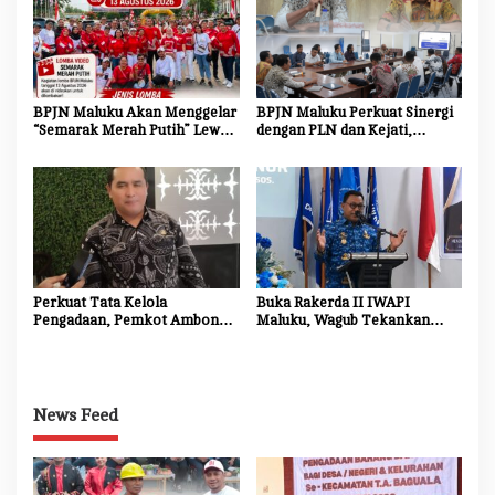
BPJN Maluku Akan Menggelar
BPJN Maluku Perkuat Sinergi
“Semarak Merah Putih” Lewat
dengan PLN dan Kejati,
Beragam Mata Lomba
Percepat Relokasi Tiang
Listrik Demi Kelancaran
Proyek Strategis
Perkuat Tata Kelola
Buka Rakerda II IWAPI
Pengadaan, Pemkot Ambon
Maluku, Wagub Tekankan
Tingkatkan Kompetensi
Pentingnya Keamanan dan
Aparatur Melalui Bimtek E-
Akses Perbankan bagi UMKM
Purchasing
News Feed