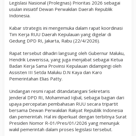
Legislasi Nasional (Prolegnas) Prioritas 2026 sebagai
2
6
usulan inisiatif Dewan Perwakilan Daerah Republik
,
Indonesia.
H
e
n
Kabar strategis ini mengemuka dalam rapat koordinasi
d
Tim Kerja RUU Daerah Kepulauan yang digelar di
r
Gedung DPD RI, Jakarta, Rabu (22/4/2026).
i
k
L
Rapat tersebut dihadiri langsung oleh Gubernur Maluku,
e
Hendrik Lewerissa, yang juga menjabat sebagai Ketua
w
Badan Kerja Sama Provinsi Kepulauan didampingi oleh
e
r
Assisten III Setda Maluku D.N Kaya dan Karo
i
Pemerintahan Elias Patty.
s
s
a
Undangan resmi rapat ditandatangani Sekretaris
G
Jenderal DPD RI, Mohammad Iqbal, sebagai bagian dari
e
upaya percepatan pembahasan RUU secara tripartit
r
bersama Dewan Perwakilan Rakyat Republik Indonesia
a
k
dan pemerintah. Hal ini diperkuat dengan terbitnya Surat
C
Presiden Nomor R-01/Pres/01/2026 yang menunjuk
e
wakil pemerintah dalam proses legislasi tersebut.
p
a