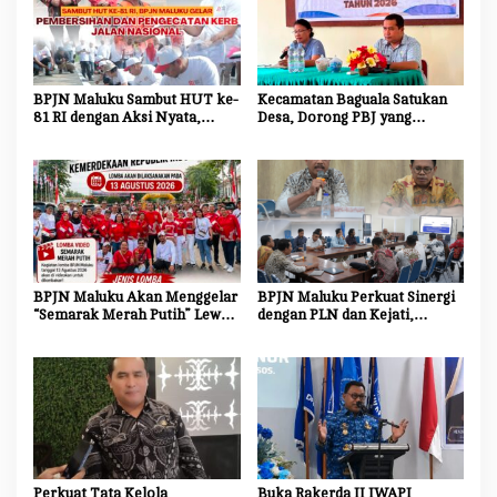
BPJN Maluku Sambut HUT ke-
Kecamatan Baguala Satukan
81 RI dengan Aksi Nyata,
Desa, Dorong PBJ yang
Bersihkan dan Cat Ulang Kerb
Transparan dan Akuntabel
Jalan Nasional
BPJN Maluku Akan Menggelar
BPJN Maluku Perkuat Sinergi
“Semarak Merah Putih” Lewat
dengan PLN dan Kejati,
Beragam Mata Lomba
Percepat Relokasi Tiang
Listrik Demi Kelancaran
Proyek Strategis
Perkuat Tata Kelola
Buka Rakerda II IWAPI