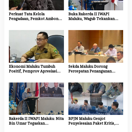
Perkuat Tata Kelola
Buka Rakerda II IWAPI
Pengadaan, Pemkot Ambon
Maluku, Wagub Tekankan
Tingkatkan Kompetensi
Pentingnya Keamanan dan
Aparatur Melalui Bimtek E-
Akses Perbankan bagi UMKM
Purchasing
Ekonomi Maluku Tumbuh
Sekda Maluku Dorong
Positif, Pemprov Apresiasi
Percepatan Penanganan
Kinerja Tim Ekonomi dan
Dampak Sosial Proyek
Pelaku Usaha
Strategis Nasional Blok
Masela
Rakerda II IWAPI Maluku: Nita
BPJN Maluku Genjot
Bin Umar Tegaskan
Penyelesaian Paket Kritis,
Perempuan Pengusaha Jadi
Penyedia Jasa Diminta