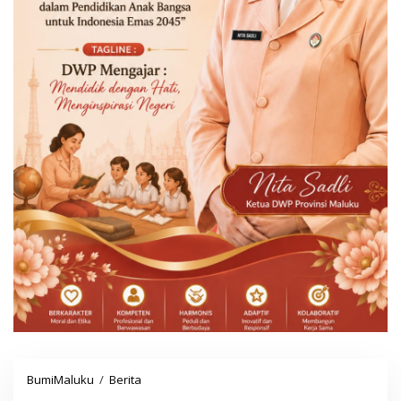
BumiMaluku
/
Berita
S
e