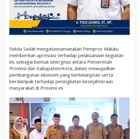
t
d
a
M
a
l
u
k
u
Sekda Sadali mengatasnamanakan Pemprov Maluku
memberikan apresiasi terhadap pelaksanaan kegiatan
ini, sebagai bentuk sinergitas antara Pemerintah
Provinsi dan Kabupaten/Kota, dalam mewujudkan
pembangunan ekonomi yang berkelanjutan serta
berdampak terhadap peningkatan kesejahteraan
masyarakat di Provinsi ini.