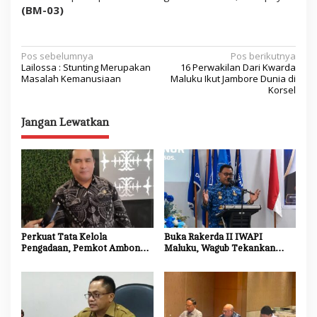
(BM-03)
N
Pos sebelumnya
Pos berikutnya
Lailossa : Stunting Merupakan
16 Perwakilan Dari Kwarda
a
Masalah Kemanusiaan
Maluku Ikut Jambore Dunia di
Korsel
v
i
Jangan Lewatkan
g
a
s
i
p
o
Perkuat Tata Kelola
Buka Rakerda II IWAPI
Pengadaan, Pemkot Ambon
Maluku, Wagub Tekankan
s
Tingkatkan Kompetensi
Pentingnya Keamanan dan
Aparatur Melalui Bimtek E-
Akses Perbankan bagi UMKM
Purchasing