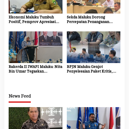
Ekonomi Maluku Tumbuh
Sekda Maluku Dorong
Positif, Pemprov Apresiasi
Percepatan Penanganan
Kinerja Tim Ekonomi dan
Dampak Sosial Proyek
Pelaku Usaha
Strategis Nasional Blok
Masela
Rakerda II IWAPI Maluku: Nita
BPJN Maluku Genjot
Bin Umar Tegaskan
Penyelesaian Paket Kritis,
Perempuan Pengusaha Jadi
Penyedia Jasa Diminta
Motor Penggerak UMKM dan
Percepat Progres Proyek
Ekonomi Daerah
News Feed