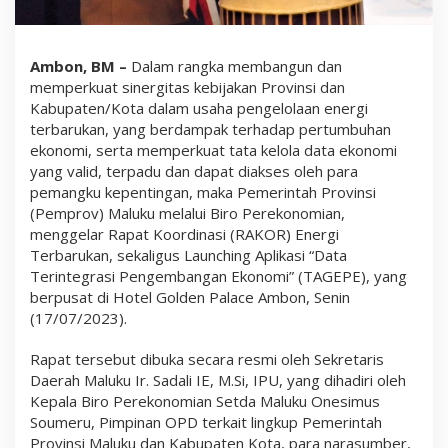
a
r
u
k
Ambon, BM –
Dalam rangka membangun dan
a
memperkuat sinergitas kebijakan Provinsi dan
n
S
Kabupaten/Kota dalam usaha pengelolaan energi
e
terbarukan, yang berdampak terhadap pertumbuhan
k
ekonomi, serta memperkuat tata kelola data ekonomi
a
l
yang valid, terpadu dan dapat diakses oleh para
i
pemangku kepentingan, maka Pemerintah Provinsi
g
(Pemprov) Maluku melalui Biro Perekonomian,
u
s
menggelar Rapat Koordinasi (RAKOR) Energi
L
Terbarukan, sekaligus Launching Aplikasi “Data
a
Terintegrasi Pengembangan Ekonomi” (TAGEPE), yang
u
n
berpusat di Hotel Golden Palace Ambon, Senin
c
(17/07/2023).
h
i
Rapat tersebut dibuka secara resmi oleh Sekretaris
n
g
Daerah Maluku Ir. Sadali IE, M.Si, IPU, yang dihadiri oleh
A
Kepala Biro Perekonomian Setda Maluku Onesimus
p
Soumeru, Pimpinan OPD terkait lingkup Pemerintah
l
i
Provinsi Maluku dan Kabupaten Kota, para narasumber,