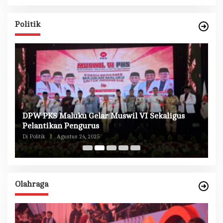
Politik
DPW PKS Maluku Gelar Muswil VI Sekaligus
K
n
Pelantikan Pengurus
M
Di Politik
|
Agustus 24, 2025
Di 
Olahraga