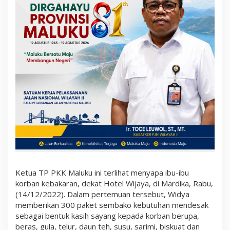
d
y
a
P
r
a
t
i
w
i
M
I
S
e
r
a
h
k
a
n
B
Ketua TP PKK Maluku ini terlihat menyapa ibu-ibu
a
korban kebakaran, dekat Hotel Wijaya, di Mardika, Rabu,
n
t
(14/12/2022). Dalam pertemuan tersebut, Widya
u
memberikan 300 paket sembako kebutuhan mendesak
a
sebagai bentuk kasih sayang kepada korban berupa,
n
beras, gula, telur, daun teh, susu, sarimi, biskuat dan