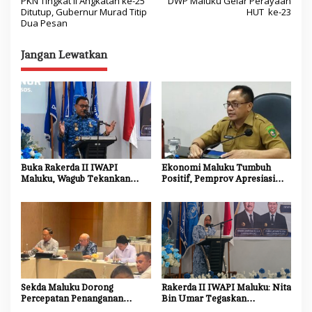
PKN Tingkat II Angkatan ke-25
DWP Maluku Gelar Perayaan
a
Ditutup, Gubernur Murad Titip
HUT ke-23
Dua Pesan
v
i
Jangan Lewatkan
g
a
s
i
p
o
Buka Rakerda II IWAPI
Ekonomi Maluku Tumbuh
Maluku, Wagub Tekankan
Positif, Pemprov Apresiasi
s
Pentingnya Keamanan dan
Kinerja Tim Ekonomi dan
Akses Perbankan bagi UMKM
Pelaku Usaha
Sekda Maluku Dorong
Rakerda II IWAPI Maluku: Nita
Percepatan Penanganan
Bin Umar Tegaskan
Dampak Sosial Proyek
Perempuan Pengusaha Jadi