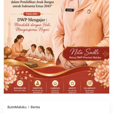
BumiMaluku
/
Berita
S
a