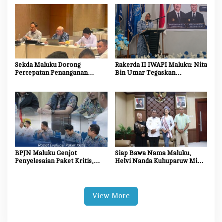
Akses Perbankan bagi UMKM
Pelaku Usaha
Sekda Maluku Dorong
Rakerda II IWAPI Maluku: Nita
Percepatan Penanganan
Bin Umar Tegaskan
Dampak Sosial Proyek
Perempuan Pengusaha Jadi
Strategis Nasional Blok
Motor Penggerak UMKM dan
Masela
Ekonomi Daerah
BPJN Maluku Genjot
Siap Bawa Nama Maluku,
Penyelesaian Paket Kritis,
Helvi Nanda Kuhuparuw Minta
Penyedia Jasa Diminta
Doa dan Dukungan
Percepat Progres Proyek
Masyarakat
View More