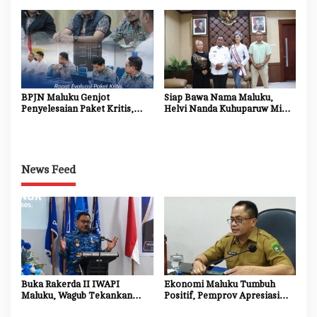
Strategis Nasional Blok
Motor Penggerak UMKM dan
Masela
Ekonomi Daerah
BPJN Maluku Genjot
Siap Bawa Nama Maluku,
Penyelesaian Paket Kritis,
Helvi Nanda Kuhuparuw Minta
Penyedia Jasa Diminta
Doa dan Dukungan
Percepat Progres Proyek
Masyarakat
News Feed
Buka Rakerda II IWAPI
Ekonomi Maluku Tumbuh
Maluku, Wagub Tekankan
Positif, Pemprov Apresiasi
Pentingnya Keamanan dan
Kinerja Tim Ekonomi dan