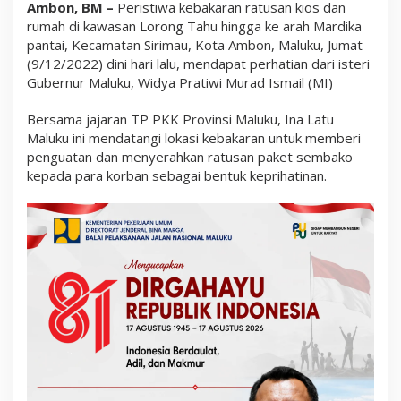
Ambon, BM –
Peristiwa kebakaran ratusan kios dan
L
o
rumah di kawasan Lorong Tahu hingga ke arah Mardika
r
pantai, Kecamatan Sirimau, Kota Ambon, Maluku, Jumat
o
(9/12/2022) dini hari lalu, mendapat perhatian dari isteri
n
g
Gubernur Maluku, Widya Pratiwi Murad Ismail (MI)
T
a
Bersama jajaran TP PKK Provinsi Maluku, Ina Latu
h
u
Maluku ini mendatangi lokasi kebakaran untuk memberi
d
penguatan dan menyerahkan ratusan paket sembako
a
kepada para korban sebagai bentuk keprihatinan.
n
P
a
s
a
r
M
a
r
d
i
k
a
,
W
i