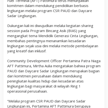
Fuel Terminal (AFT) Pattimura terus menunjukkan
,
komitmen dalam mendukung pendidikan berbasis
P
e
lingkungan melalui program CSR PAUD dan Daycare
r
Sadar Lingkungan.
t
a
Dukungan kali ini diwujudkan melalui kegiatan sharing
m
i
session pada Program Bincang Asik (BIAS) yang
n
mengangkat tema Mendidik Generasi Cinta Lingkungan,
a
membahas pentingnya menanamkan kesadaran
P
a
lingkungan sejak usia dini melalui metode pembelajaran
t
yang kreatif dan inklusif.
r
a
N
Community Development Officer Pertamina Patra Niaga
i
AFT Pattimura, Mirtha Aulia mengatakan bahwa program
a
PAUD dan Daycare Sadar Lingkungan merupakan bagian
g
dari komitmen perusahaan dalam mendukung
a
A
peningkatan kualitas hidup dan kesadaran atas
j
lingkungan bagi masyarakat di wilayah Ring 1
a
operasional perusahaan.
k
P
A
“Melalui program CSR PAUD dan Daycare Sadar
U
Lingkungan ini, Pertamina AFT Pattimura berupaya
D