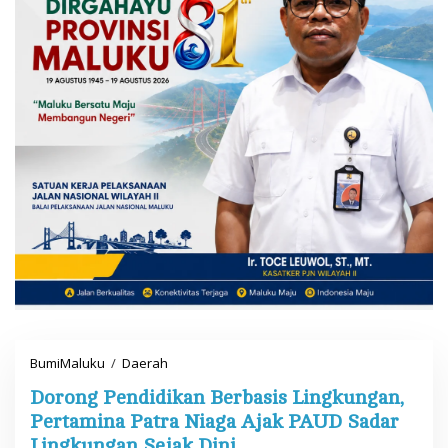
BumiMaluku
/
Daerah
D
o
Dorong Pendidikan Berbasis Lingkungan,
r
o
Pertamina Patra Niaga Ajak PAUD Sadar
n
Lingkungan Sejak Dini
g