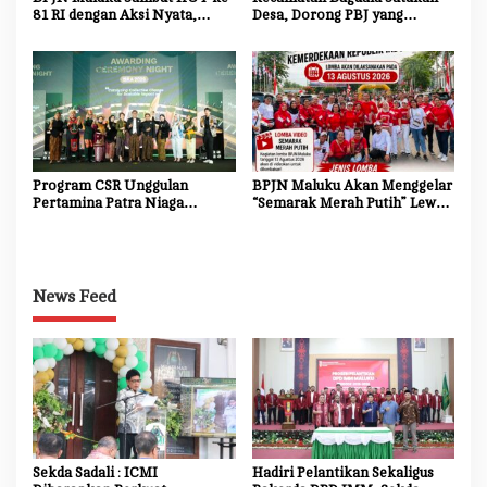
81 RI dengan Aksi Nyata,
Desa, Dorong PBJ yang
Bersihkan dan Cat Ulang Kerb
Transparan dan Akuntabel
Jalan Nasional
Program CSR Unggulan
BPJN Maluku Akan Menggelar
Pertamina Patra Niaga
“Semarak Merah Putih” Lewat
Regional Papua Maluku
Beragam Mata Lomba
Borong 5 Penghargaan ISRA
2026
News Feed
Sekda Sadali : ICMI
Hadiri Pelantikan Sekaligus