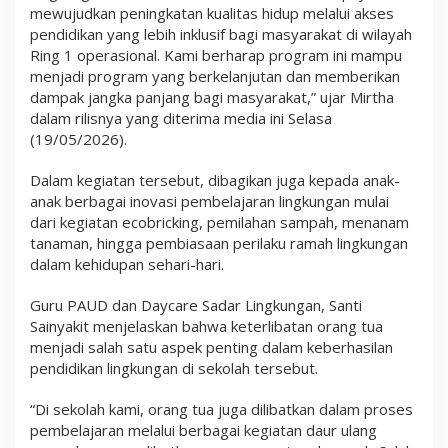
S
mewujudkan peningkatan kualitas hidup melalui akses
a
pendidikan yang lebih inklusif bagi masyarakat di wilayah
d
Ring 1 operasional. Kami berharap program ini mampu
a
r
menjadi program yang berkelanjutan dan memberikan
L
dampak jangka panjang bagi masyarakat,” ujar Mirtha
i
dalam rilisnya yang diterima media ini Selasa
n
(19/05/2026).
g
k
u
Dalam kegiatan tersebut, dibagikan juga kepada anak-
n
anak berbagai inovasi pembelajaran lingkungan mulai
g
a
dari kegiatan ecobricking, pemilahan sampah, menanam
n
tanaman, hingga pembiasaan perilaku ramah lingkungan
S
dalam kehidupan sehari-hari.
e
j
a
Guru PAUD dan Daycare Sadar Lingkungan, Santi
k
Sainyakit menjelaskan bahwa keterlibatan orang tua
D
menjadi salah satu aspek penting dalam keberhasilan
i
n
pendidikan lingkungan di sekolah tersebut.
i
“Di sekolah kami, orang tua juga dilibatkan dalam proses
pembelajaran melalui berbagai kegiatan daur ulang