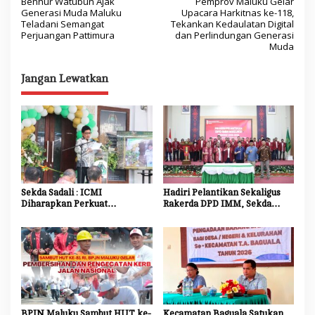
Benhur Watubun Ajak
Pemprov Maluku Gelar
a
Generasi Muda Maluku
Upacara Harkitnas ke-118,
Teladani Semangat
Tekankan Kedaulatan Digital
v
Perjuangan Pattimura
dan Perlindungan Generasi
Muda
i
g
Jangan Lewatkan
a
s
i
p
o
s
Sekda Sadali : ICMI
Hadiri Pelantikan Sekaligus
Diharapkan Perkuat
Rakerda DPD IMM, Sekda
Ekosistem Riset dan Inovasi
Maluku Dorong Mahasiswa
untuk Kemajuan Daerah
Jadi Agen Perubahan dan
Mitra Strategis Pemerintah
BPJN Maluku Sambut HUT ke-
Kecamatan Baguala Satukan