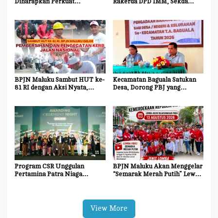
Diharapkan Perkuat
Rakerda DPD IMM, Sekda
Ekosistem Riset dan Inovasi
Maluku Dorong Mahasiswa
untuk Kemajuan Daerah
Jadi Agen Perubahan dan
Mitra Strategis Pemerintah
BPJN Maluku Sambut HUT ke-
Kecamatan Baguala Satukan
81 RI dengan Aksi Nyata,
Desa, Dorong PBJ yang
Bersihkan dan Cat Ulang Kerb
Transparan dan Akuntabel
Jalan Nasional
Program CSR Unggulan
BPJN Maluku Akan Menggelar
Pertamina Patra Niaga
“Semarak Merah Putih” Lewat
Regional Papua Maluku
Beragam Mata Lomba
Borong 5 Penghargaan ISRA
2026
View More